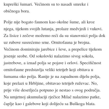
kupreški šumari. Većinom su to nasadi smreke i
običnoga bora.
Polje nije bogato faunom kao okolne šume, ali kroz
njega, tijekom svojih lutanja, prolaze medvjedi i vukovi.
Za lisice i zečeve možemo reći da su stanovnici polja dok
uz rubove susrećemo srne. Ornitofauna je brojna.
Većinom dominiraju jarebice i ševe, a prepelice tijekom
jesenje seobe. Od sokolovki nalazimo sivog sokola,
jastrebove, a iznad polja se pojave i orlovi. Specifičnost
ornitofaune predstavlja veliki tetrijeb koji obitava u
šumama oko polja. Ranije je na zapadnom dijelu polja,
koje prelazi u Hrbljine, obitavao tetrijeb ruževac. No,
prije više desetljeća potpuno je nestao s ovog područja.
Na umjetnoj akumulaciji rječice Milač nalazimo patke,
čaplje kao i galebove koji dolijeću sa Buškoga blata.