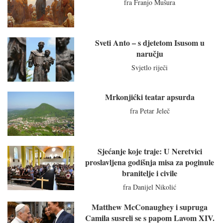
fra Franjo Mušura
Sveti Anto – s djetetom Isusom u
naručju
Svjetlo riječi
Mrkonjićki teatar apsurda
fra Petar Jeleč
Sjećanje koje traje: U Neretvici
proslavljena godišnja misa za poginule
branitelje i civile
fra Danijel Nikolić
Matthew McConaughey i supruga
Camila susreli se s papom Lavom XIV.