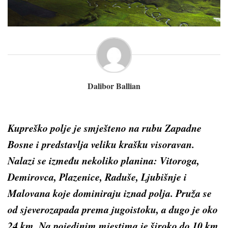
Dalibor Ballian
Kupreško polje je smješteno na rubu Zapadne
Bosne i predstavlja veliku krašku visoravan.
Nalazi se između nekoliko planina: Vitoroga,
Demirovca, Plazenice, Raduše, Ljubišnje i
Malovana koje dominiraju iznad polja. Pruža se
od sjeverozapada prema jugoistoku, a dugo je oko
24 km. Na pojedinim mjestima je široko do 10 km