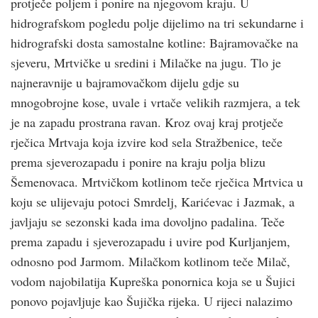
protječe poljem i ponire na njegovom kraju. U
hidrografskom pogledu polje dijelimo na tri sekundarne i
hidrografski dosta samostalne kotline: Bajramovačke na
sjeveru, Mrtvičke u sredini i Milačke na jugu. Tlo je
najneravnije u bajramovačkom dijelu gdje su
mnogobrojne kose, uvale i vrtače velikih razmjera, a tek
je na zapadu prostrana ravan. Kroz ovaj kraj protječe
rječica Mrtvaja koja izvire kod sela Stražbenice, teče
prema sjeverozapadu i ponire na kraju polja blizu
Šemenovaca. Mrtvičkom kotlinom teče rječica Mrtvica u
koju se ulijevaju potoci Smrdelj, Karićevac i Jazmak, a
javljaju se sezonski kada ima dovoljno padalina. Teče
prema zapadu i sjeverozapadu i uvire pod Kurljanjem,
odnosno pod Jarmom. Milačkom kotlinom teče Milač,
vodom najobilatija Kupreška ponornica koja se u Šujici
ponovo pojavljuje kao Šujička rijeka. U rijeci nalazimo