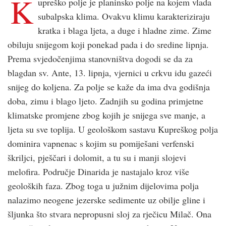
K
upreško polje je planinsko polje na kojem vlada
subalpska klima. Ovakvu klimu karakteriziraju
kratka i blaga ljeta, a duge i hladne zime. Zime
obiluju snijegom koji ponekad pada i do sredine lipnja.
Prema svjedočenjima stanovništva dogodi se da za
blagdan sv. Ante, 13. lipnja, vjernici u crkvu idu gazeći
snijeg do koljena. Za polje se kaže da ima dva godišnja
doba, zimu i blago ljeto. Zadnjih su godina primjetne
klimatske promjene zbog kojih je snijega sve manje, a
ljeta su sve toplija. U geološkom sastavu Kupreškog polja
dominira vapnenac s kojim su pomiješani verfenski
škriljci, pješčari i dolomit, a tu su i manji slojevi
melofira. Područje Dinarida je nastajalo kroz više
geoloških faza. Zbog toga u južnim dijelovima polja
nalazimo neogene jezerske sedimente uz obilje gline i
šljunka što stvara nepropusni sloj za rječicu Milač. Ona