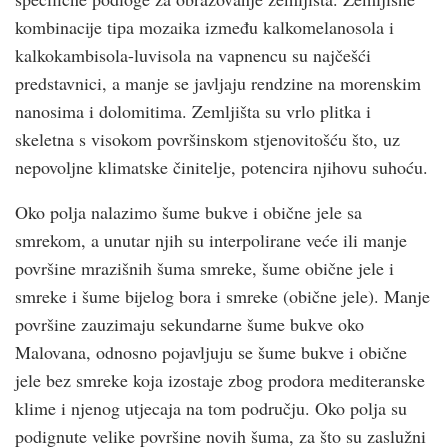
kombinacije tipa mozaika između kalkomelanosola i
kalkokambisola-luvisola na vapnencu su najčešći
predstavnici, a manje se javljaju rendzine na morenskim
nanosima i dolomitima. Zemljišta su vrlo plitka i
skeletna s visokom površinskom stjenovitošću što, uz
nepovoljne klimatske činitelje, potencira njihovu suhoću.
Oko polja nalazimo šume bukve i obične jele sa
smrekom, a unutar njih su interpolirane veće ili manje
površine mrazišnih šuma smreke, šume obične jele i
smreke i šume bijelog bora i smreke (obične jele). Manje
površine zauzimaju sekundarne šume bukve oko
Malovana, odnosno pojavljuju se šume bukve i obične
jele bez smreke koja izostaje zbog prodora mediteranske
klime i njenog utjecaja na tom području. Oko polja su
podignute velike površine novih šuma, za što su zaslužni