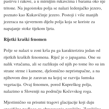
pastrvu i rakove, a u mirnijim rukavcima i barama oko nje
tritone. Na jugoistoku polja se nalazi ledenjačko jezero,
poznato kao Kukavičinje jezero. Postoji i više manjih
jezeraca na sjevernom dijelu polja koja se koriste za
napajanje stoke tijekom ljeta.
Rijetki kraški fenomen
Polje se nalazi u zoni krša pa ga karakterizira jedan od
rijetkih kraških fenomena. Riječ je o japagama. One su
nalik vrtačama, ali se razlikuju od njih po tome što su im
strane strme i kamene, djelomično nepristupačne, a na
njihovom dnu je zaravan na kojoj se razvija šumska
vegetacija. Ovaj fenomen, pored Kupreškog polja,
nalazimo u Sloveniji na području Kočevskog roga.
Mjestimično su prisutni tragovi glacijacije koji daju
specifične podloge za obrazovanje zemljišta. Zemljišne