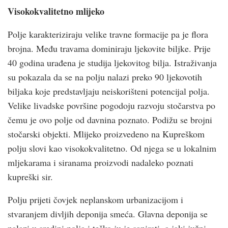
Visokokvalitetno mlijeko
Polje karakteriziraju velike travne formacije pa je flora
brojna. Među travama dominiraju ljekovite biljke. Prije
40 godina urađena je studija ljekovitog bilja. Istraživanja
su pokazala da se na polju nalazi preko 90 ljekovotih
biljaka koje predstavljaju neiskorišteni potencijal polja.
Velike livadske površine pogodoju razvoju stočarstva po
čemu je ovo polje od davnina poznato. Podižu se brojni
stočarski objekti. Mlijeko proizvedeno na Kupreškom
polju slovi kao visokokvalitetno. Od njega se u lokalnim
mljekarama i siranama proizvodi nadaleko poznati
kupreški sir.
Polju prijeti čovjek neplanskom urbanizacijom i
stvaranjem divljih deponija smeća. Glavna deponija se
nalazi u sredini polja i teško ju je sanirati, a jaki južni