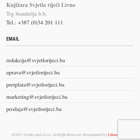
Knjižara Svjetla riječi Livno
Trg branitelja b.b.
Tel.: +387 (0)34 201 111
EMAIL
redakcija@svjetlorijeci.ba
uprava@svjetlorijeci.ba
pretplata@svjetlorijeci.ba
marketing@svjetlorijeci.ba
prodaja@svjetlorijeci.ba
@2023 Svjetlo riječi d.o.o. All Right Reserved. Development by
Lilium Digital