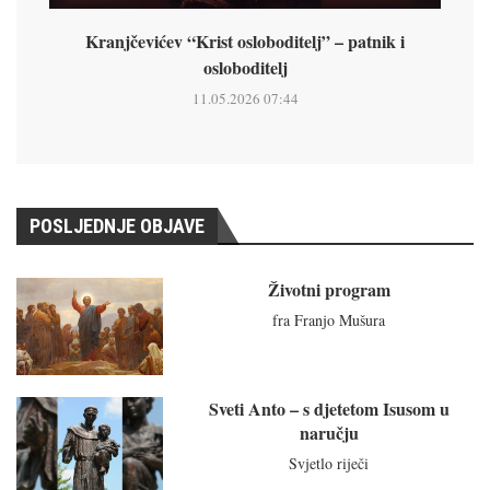
Kranjčevićev “Krist osloboditelj” – patnik i
osloboditelj
11.05.2026 07:44
POSLJEDNJE OBJAVE
Životni program
fra Franjo Mušura
Sveti Anto – s djetetom Isusom u
naručju
Svjetlo riječi