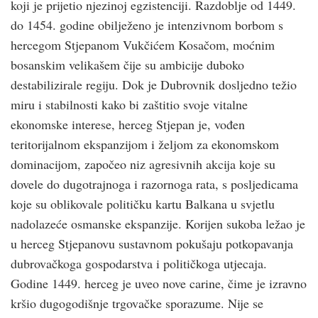
koji je prijetio njezinoj egzistenciji. Razdoblje od 1449.
do 1454. godine obilježeno je intenzivnom borbom s
hercegom Stjepanom Vukčićem Kosačom, moćnim
bosanskim velikašem čije su ambicije duboko
destabilizirale regiju. Dok je Dubrovnik dosljedno težio
miru i stabilnosti kako bi zaštitio svoje vitalne
ekonomske interese, herceg Stjepan je, vođen
teritorijalnom ekspanzijom i željom za ekonomskom
dominacijom, započeo niz agresivnih akcija koje su
dovele do dugotrajnoga i razornoga rata, s posljedicama
koje su oblikovale političku kartu Balkana u svjetlu
nadolazeće osmanske ekspanzije. Korijen sukoba ležao je
u herceg Stjepanovu sustavnom pokušaju potkopavanja
dubrovačkoga gospodarstva i političkoga utjecaja.
Godine 1449. herceg je uveo nove carine, čime je izravno
kršio dugogodišnje trgovačke sporazume. Nije se