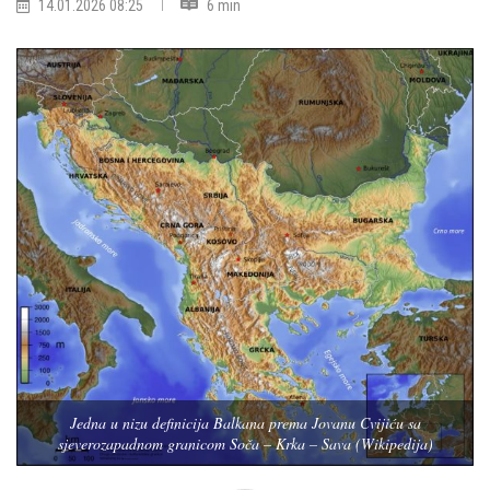
14.01.2026 08:25
6 min
Jedna u nizu definicija Balkana prema Jovanu Cvijiću sa
sjeverozapadnom granicom Soča – Krka – Sava (Wikipedija)