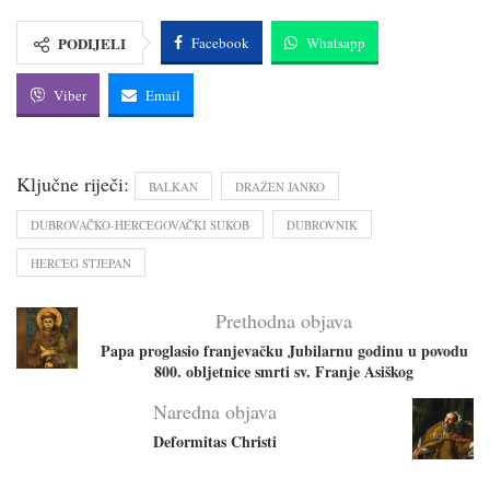
PODIJELI
Facebook
Whatsapp
Viber
Email
Ključne riječi:
BALKAN
DRAŽEN JANKO
DUBROVAČKO-HERCEGOVAČKI SUKOB
DUBROVNIK
HERCEG STJEPAN
Prethodna objava
Papa proglasio franjevačku Jubilarnu godinu u povodu
800. obljetnice smrti sv. Franje Asiškog
Naredna objava
Deformitas Christi