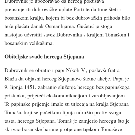
Dubrovnik je upozoravao da herceg pokušava
preusmjeriti dubrovačke uplate Porti te da time šteti i
bosanskom kralju, kojem bi bez dubrovačkih prihoda bilo
teže plaćati danak Osmanlijama. Gučetić je stoga
nastojao učvrstiti savez Dubrovnika s kraljem Tomašom i
bosanskim velikašima.
Obiteljske svađe hercega Stjepana
Dubrovnik se obratio i papi Nikoli V., poslavši fratra
Blaža da objasni herceg Stjepanove štetne akcije. Papa je
9. lipnja 1451. zabranio služenje hercegu bez papinskoga
pristanka, prijeteći ekskomunikacijom i zarobljavanjem.
Te papinske prijetnje imale su utjecaja na kralja Stjepana
Tomaša, koji se početkom lipnja udružio protiv svoga
tasta, hercega Stjepana. Tomaš je zamjerio hercegu što je
skrivao bosanske barune protjerane tijekom Tomaševe