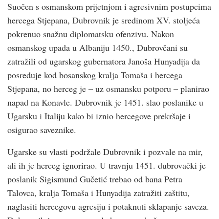
Suočen s osmanskom prijetnjom i agresivnim postupcima
hercega Stjepana, Dubrovnik je sredinom XV. stoljeća
pokrenuo snažnu diplomatsku ofenzivu. Nakon
osmanskog upada u Albaniju 1450., Dubrovčani su
zatražili od ugarskog gubernatora Janoša Hunyadija da
posreduje kod bosanskog kralja Tomaša i hercega
Stjepana, no herceg je – uz osmansku potporu – planirao
napad na Konavle. Dubrovnik je 1451. slao poslanike u
Ugarsku i Italiju kako bi iznio hercegove prekršaje i
osigurao saveznike.
Ugarske su vlasti podržale Dubrovnik i pozvale na mir,
ali ih je herceg ignorirao. U travnju 1451. dubrovački je
poslanik Sigismund Gučetić trebao od bana Petra
Talovca, kralja Tomaša i Hunyadija zatražiti zaštitu,
naglasiti hercegovu agresiju i potaknuti sklapanje saveza.