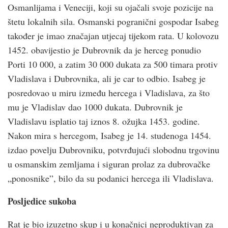
Osmanlijama i Veneciji, koji su ojačali svoje pozicije na
štetu lokalnih sila. Osmanski pogranični gospodar Isabeg
također je imao značajan utjecaj tijekom rata. U kolovozu
1452. obavijestio je Dubrovnik da je herceg ponudio
Porti 10 000, a zatim 30 000 dukata za 500 timara protiv
Vladislava i Dubrovnika, ali je car to odbio. Isabeg je
posredovao u miru između hercega i Vladislava, za što
mu je Vladislav dao 1000 dukata. Dubrovnik je
Vladislavu isplatio taj iznos 8. ožujka 1453. godine.
Nakon mira s hercegom, Isabeg je 14. studenoga 1454.
izdao povelju Dubrovniku, potvrđujući slobodnu trgovinu
u osmanskim zemljama i siguran prolaz za dubrovačke
„ponosnike”, bilo da su podanici hercega ili Vladislava.
Posljedice sukoba
Rat je bio izuzetno skup i u konačnici neproduktivan za