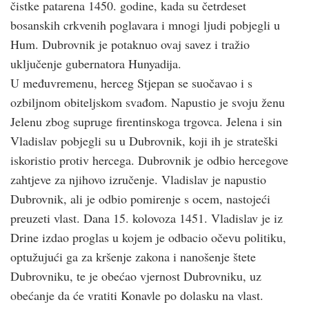
čistke patarena 1450. godine, kada su četrdeset
bosanskih crkvenih poglavara i mnogi ljudi pobjegli u
Hum. Dubrovnik je potaknuo ovaj savez i tražio
uključenje gubernatora Hunyadija.
U međuvremenu, herceg Stjepan se suočavao i s
ozbiljnom obiteljskom svađom. Napustio je svoju ženu
Jelenu zbog supruge firentinskoga trgovca. Jelena i sin
Vladislav pobjegli su u Dubrovnik, koji ih je strateški
iskoristio protiv hercega. Dubrovnik je odbio hercegove
zahtjeve za njihovo izručenje. Vladislav je napustio
Dubrovnik, ali je odbio pomirenje s ocem, nastojeći
preuzeti vlast. Dana 15. kolovoza 1451. Vladislav je iz
Drine izdao proglas u kojem je odbacio očevu politiku,
optužujući ga za kršenje zakona i nanošenje štete
Dubrovniku, te je obećao vjernost Dubrovniku, uz
obećanje da će vratiti Konavle po dolasku na vlast.