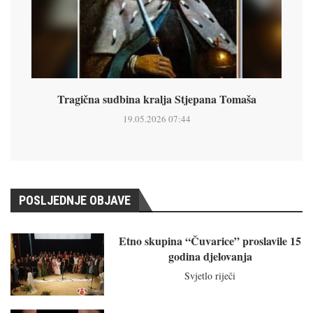
Tragična sudbina kralja Stjepana Tomaša
19.05.2026 07:44
POSLJEDNJE OBJAVE
Etno skupina “Čuvarice” proslavile 15
godina djelovanja
Svjetlo riječi