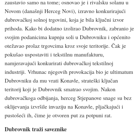
zaustavio samo na tome; osnovao je i rivalsku solanu u
Novom (današnji Herceg Novi), izravno konkurirajući
dubrovačkoj solnoj trgovini, koja je bila ključni izvor
prihoda. Kako bi dodatno izolirao Dubrovnik, zabranio je
svojim podanicima kupnju soli u Dubrovniku i općenito
otežavao prolaz trgovcima kroz svoje teritorije. Čak je
pokušao uspostaviti i tekstilnu manufakturu,
namjeravajući konkurirati dubrovačkoj tekstilnoj
industriji. Vrhunac njegovih provokacija bio je ultimatum
Dubrovniku da mu vrati Konavle, strateški ključan
teritorij koji je Dubrovnik smatrao svojim. Nakon
dubrovačkoga odbijanja, herceg Stjepanove snage su bez
oklijevanja izvršile invaziju na Konavle, pljačkajući i
pustošeći ih, čime je otvoren put za potpuni rat.
Dubrovnik traži saveznike