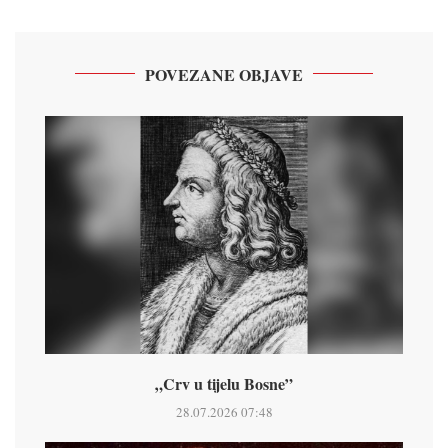
POVEZANE OBJAVE
„Crv u tijelu Bosne”
28.07.2026 07:48