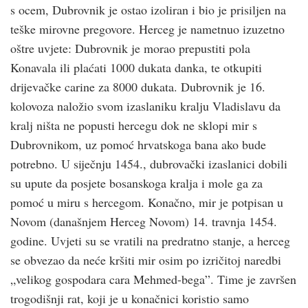
s ocem, Dubrovnik je ostao izoliran i bio je prisiljen na
teške mirovne pregovore. Herceg je nametnuo izuzetno
oštre uvjete: Dubrovnik je morao prepustiti pola
Konavala ili plaćati 1000 dukata danka, te otkupiti
drijevačke carine za 8000 dukata. Dubrovnik je 16.
kolovoza naložio svom izaslaniku kralju Vladislavu da
kralj ništa ne popusti hercegu dok ne sklopi mir s
Dubrovnikom, uz pomoć hrvatskoga bana ako bude
potrebno. U siječnju 1454., dubrovački izaslanici dobili
su upute da posjete bosanskoga kralja i mole ga za
pomoć u miru s hercegom. Konačno, mir je potpisan u
Novom (današnjem Herceg Novom) 14. travnja 1454.
godine. Uvjeti su se vratili na predratno stanje, a herceg
se obvezao da neće kršiti mir osim po izričitoj naredbi
„velikog gospodara cara Mehmed-bega”. Time je završen
trogodišnji rat, koji je u konačnici koristio samo