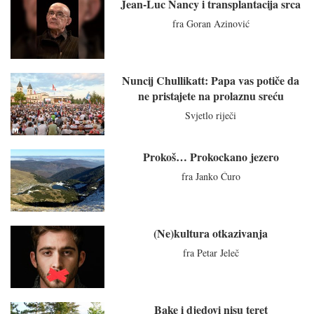
Jean-Luc Nancy i transplantacija srca
fra Goran Azinović
Nuncij Chullikatt: Papa vas potiče da
ne pristajete na prolaznu sreću
Svjetlo riječi
Prokoš… Prokockano jezero
fra Janko Ćuro
(Ne)kultura otkazivanja
fra Petar Jeleč
Bake i djedovi nisu teret