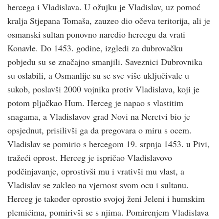
hercega i Vladislava. U ožujku je Vladislav, uz pomoć
kralja Stjepana Tomaša, zauzeo dio očeva teritorija, ali je
osmanski sultan ponovno naredio hercegu da vrati
Konavle. Do 1453. godine, izgledi za dubrovačku
pobjedu su se značajno smanjili. Saveznici Dubrovnika
su oslabili, a Osmanlije su se sve više uključivale u
sukob, poslavši 2000 vojnika protiv Vladislava, koji je
potom pljačkao Hum. Herceg je napao s vlastitim
snagama, a Vladislavov grad Novi na Neretvi bio je
opsjednut, prisilivši ga da pregovara o miru s ocem.
Vladislav se pomirio s hercegom 19. srpnja 1453. u Pivi,
tražeći oprost. Herceg je ispričao Vladislavovo
podčinjavanje, oprostivši mu i vrativši mu vlast, a
Vladislav se zakleo na vjernost svom ocu i sultanu.
Herceg je također oprostio svojoj ženi Jeleni i humskim
plemićima, pomirivši se s njima. Pomirenjem Vladislava