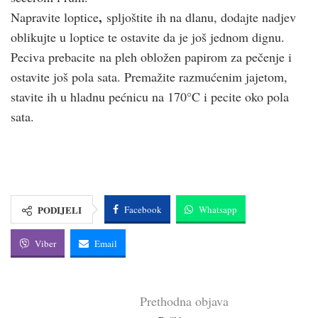
,
Napravite loptice
spljoštite ih na dlanu, dodajte nadjev
oblikujte u loptice te ostavite da je još jednom dignu.
Peciva prebacite na pleh obložen papirom za pečenje i
ostavite još pola sata. Premažite razmućenim jajetom,
stavite ih u hladnu pećnicu na 170°C i pecite oko pola
sata.
PODIJELI
Facebook
Whatsapp
Viber
Email
Prethodna objava