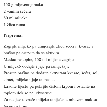
150 g mljevenog maka
2 vanilin šećera
80 ml mlijeka
1 žlica ruma
Priprema:
Zagrijte mlijeko pa umiješajte žlicu šećera, kvasac i
brašno pa ostavite da se aktivira.
Maslac
rastopite, 150 ml mlijeka zagrijte.
o
U mlijek
dodajte i jaje pa izmiješajte.
Prosijte brašno pa dodajte aktivirani kvasac, šećer, sol,
cimet, mlijeko i jaje te maslac.
Izradite tijesto
pa pokrijte čistom krpom i ostavite na
toplom dok se ne udvostruči.
Za nadjev
u vruće mlijeko umiješajte mljeveni mak sa
šećerom i rum.