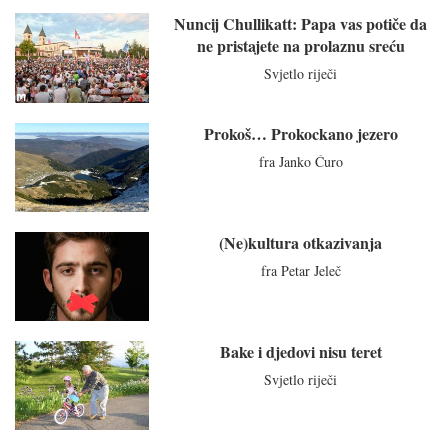
Nuncij Chullikatt: Papa vas potiče da
ne pristajete na prolaznu sreću
Svjetlo riječi
Prokoš… Prokockano jezero
fra Janko Ćuro
(Ne)kultura otkazivanja
fra Petar Jeleč
Bake i djedovi nisu teret
Svjetlo riječi