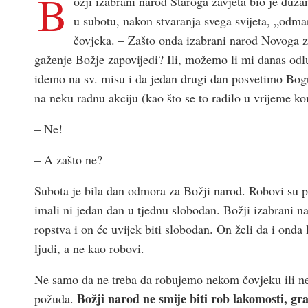
B
ožji izabrani narod Staroga zavjeta bio je duž
u subotu, nakon stvaranja svega svijeta, „odm
čovjeka. – Zašto onda izabrani narod Novoga zav
gaženje Božje zapovijedi? Ili, možemo li mi danas odlu
idemo na sv. misu i da jedan drugi dan posvetimo Bogu, 
na neku radnu akciju (kao što se to radilo u vrijeme 
– Ne!
– A zašto ne?
Subota je bila dan odmora za Božji narod. Robovi su pri
imali ni jedan dan u tjednu slobodan. Božji izabrani 
ropstva i on će uvijek biti slobodan. On želi da i on
ljudi, a ne kao robovi.
Ne samo da ne treba da robujemo nekom čovjeku ili neko
Božji narod ne smije biti rob lakomosti, gra
požuda.