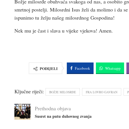
Božje milosrđe obuhvaća svakoga od nas, a osobito gre
smrtnoj postelji. Milosrdni Isus želi da molimo i da se 
ispunimo tu želju našeg milosrdnog Gospodina!
Nek mu je čast i slava u vijeke vjekova! Amen.
PODIJELI
Facebook
Whatsapp
Ključne riječi:
BOŽJE MILOSRĐE
FRA LOVRO GAVRAN
Prethodna objava
Susret na putu duhovnog zvanja