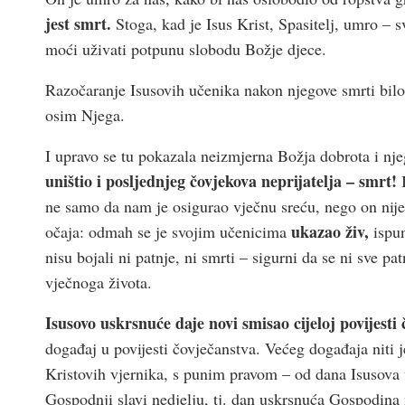
jest smrt.
Stoga, kad je Isus Krist, Spasitelj, umro – s
moći uživati potpunu slobodu Božje djece.
Razočaranje Isusovih učenika nakon njegove smrti bilo
osim Njega.
I upravo se tu pokazala neizmjerna Božja dobrota i nj
uništio i posljednjeg čovjekova neprijatelja – smrt!
I
ne samo da nam je osigurao vječnu sreću, nego on nije
ukazao živ,
očaja: odmah se je svojim učenicima
ispun
nisu bojali ni patnje, ni smrti – sigurni da se ni sve p
vječnoga života.
Isusovo uskrsnuće daje novi smisao cijeloj povijesti
događaj u povijesti čovječanstva. Većeg događaja niti j
Kristovih vjernika, s punim pravom – od dana Isusova
Gospodnji slavi nedjelju, tj. dan uskrsnuća Gospodina 