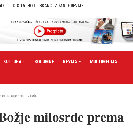
AD
DIGITALNO I TISKANO IZDANJE REVIJE
KULTURA
KOLUMNE
REVIJA
MULTIMEDIJA
prema cijelom svijetu
: Božje milosrđe prema