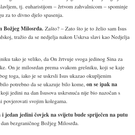
lavljem, tj. euharistijom – žrtvom zahvalnicom – spominje
gu za to divno djelo spasenja.
m Božjeg Milosrđa.
Zašto? – Zato što je to želio sam Isus
łskoj, tražio da se nedjelja nakon Uskrsa slavi kao Nedjelja
iku tako je veliko, da On žrtvuje svoga jedinog Sina za
nike. On je milosrdan prema svakom grešniku, koji se kaje
Zbog toga, iako je se uskrsli Isus ukazao okupljenim
on se ipak na
e bilo potrebno da se ukazuje bilo kome,
koji jedini na dan Isusova uskrsnuća nije bio nazočan s
ni povjerovati svojim kolegama.
 i jedan jedini čovjek na svijetu bude spriječen na putu
i dan bezgraničnog Božjeg Milosrđa.