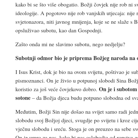
kako bi se što više obogatio. Božji čovjek nije rob ni sv
ideologije. A pogotovo nije rob vanjskih utjecaja: nij
svjetonazora, niti javnog mnijenja, koje se ne slaže s
opsluživao subotu, kao dan Gospodnji.
Zašto onda mi ne slavimo subotu, nego nedjelju?
Subotnji odmor bio je priprema Božjeg naroda na o
I Isus Krist, dok je bio na ovom svijetu, poštivao je su
pismoznanci. On je živio u potpunoj slobodi Sina Božj
On je i subotom 
koristio za još veće čovjekovo dobro.
sotone
– da Božja djeca budu potpuno slobodna od sva
Međutim, Božji Sin nije došao na svijet samo radi jed
slobodu svoj Božjoj djeci, svugdje po svijetu i kroz ci
vječnu slobodu i sreću. Stoga je on preuzeo na sebe sve
On je umro za nas, kako bi nas oslobodio od ropstva gr