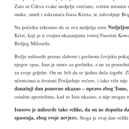
Zato se Crkva svake nedjelje svečano, svetim misnim s
muke, smrti i uskrsnuća Isusa Krista, te zahvaljuje Bo
Nedjeljo
Na početku rekosmo da se ova nedjelja zove
Krist, koji je u svojim ukazanjima svetoj Faustini Kowa
Božjeg Milosrđa.
Božje milosrđe prema slabom i grešnom čovjeku pokajn
njegov spas. Isus je umro za grešnike, a ne za praved
za svoje grijehe. On ne želi da se ijedna duša izgubi. 
učenicima u dvorani Posljednje večere, i iako više nij
današnji dan ponovno ukazao – upravo zbog Tome,
ostalim apostolima, kad se Isus ukazao, a nije mogao 
Isusovo je milosrđe tako veliko, da on ne dopušta da
spasenja, zbog svoje nevjere.
Stoga je ovaj dan velik