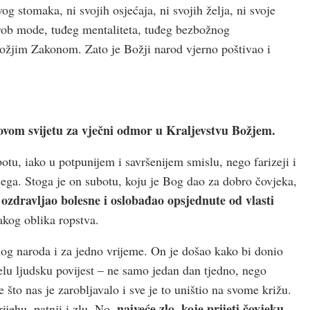
og stomaka, ni svojih osjećaja, ni svojih želja, ni svoje
e rob mode, tuđeg mentaliteta, tuđeg bezbožnog
 Božjim Zakonom. Zato je Božji narod vjerno poštivao i
vom svijetu za vječni odmor u Kraljevstvu Božjem.
botu, iako u potpunijem i savršenijem smislu, nego farizeji i
ega. Stoga je on subotu, koju je Bog dao za dobro čovjeka,
ozdravljao bolesne i oslobađao opsjednute od vlasti
kog oblika ropstva.
nog naroda i za jedno vrijeme. On je došao kako bi donio
jelu ljudsku povijest – ne samo jedan dan tjedno, nego
 što nas je zarobljavalo i sve je to uništio na svome križu.
najveće zlo, koje prijeti čovjeku,
ijehu, patnji i zlu. No,