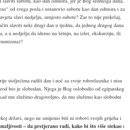
an slaviti subotu, kao dan odmora, jer je Bog sedmoga dana,
arao“ od svega posla i ustanovio subotu kao dan odmora i za
jeta slavi nedjelju, umjesto subote? Zar to nije prekršaj,
čiti slaviti neki drugi dan u tjednu, da jednog drugog dana
a u nedjelju da idemo na šetnju, na izlet, ekskurziju, ili
komunizma)?
je stoljećima radili dan i noć za svoje robovlasnike i nisu
narod bio je slobodan. Njega je Bog oslobodio od egipatskog
da kad mu služimo dragovoljno, da mu služimo kao slobodni
j državi, nego ne smijemo biti ni robovi svojih grijeha i
mzljivosti – da pretjerano radi, kako bi što više stekao
i