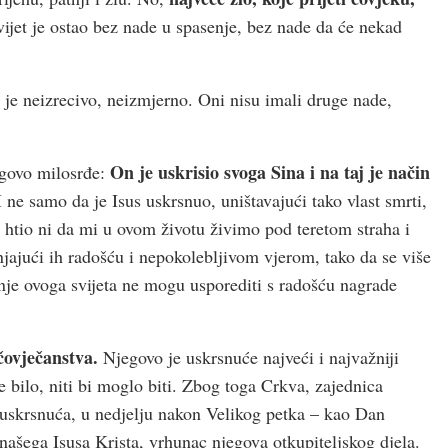
vijet je ostao bez nade u spasenje, bez nade da će nekad
 je neizrecivo, neizmjerno. Oni nisu imali druge nade,
On je uskrisio svoga Sina i na taj je način
egovo milosrđe:
 ne samo da je Isus uskrsnuo, uništavajući tako vlast smrti,
 htio ni da mi u ovom životu živimo pod teretom straha i
jajući ih radošću i nepokolebljivom vjerom, tako da se više
atnje ovoga svijeta ne mogu usporediti s radošću nagrade
 čovječanstva.
Njegovo je uskrsnuće najveći i najvažniji
e bilo, niti bi moglo biti. Zbog toga Crkva, zajednica
 uskrsnuća, u nedjelju nakon Velikog petka – kao Dan
našega Isusa Krista, vrhunac njegova otkupiteljskog djela.