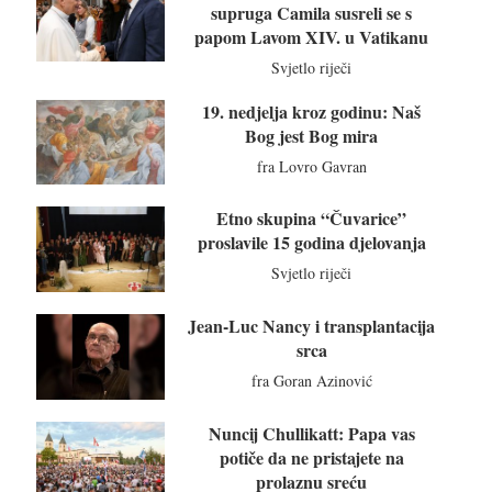
supruga Camila susreli se s
papom Lavom XIV. u Vatikanu
Svjetlo riječi
19. nedjelja kroz godinu: Naš
Bog jest Bog mira
fra Lovro Gavran
Etno skupina “Čuvarice”
proslavile 15 godina djelovanja
Svjetlo riječi
Jean-Luc Nancy i transplantacija
srca
fra Goran Azinović
Nuncij Chullikatt: Papa vas
potiče da ne pristajete na
prolaznu sreću