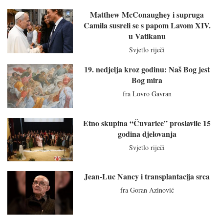
Matthew McConaughey i supruga
Camila susreli se s papom Lavom XIV.
u Vatikanu
Svjetlo riječi
19. nedjelja kroz godinu: Naš Bog jest
Bog mira
fra Lovro Gavran
Etno skupina “Čuvarice” proslavile 15
godina djelovanja
Svjetlo riječi
Jean-Luc Nancy i transplantacija srca
fra Goran Azinović