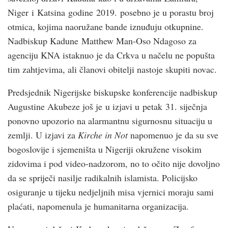
Niger i Katsina godine 2019. posebno je u porastu broj
otmica, kojima naoružane bande iznuđuju otkupnine.
Nadbiskup Kadune Matthew Man-Oso Ndagoso za
agenciju KNA istaknuo je da Crkva u načelu ne popušta
tim zahtjevima, ali članovi obitelji nastoje skupiti novac.
Predsjednik Nigerijske biskupske konferencije nadbiskup
Augustine Akubeze još je u izjavi u petak 31. siječnja
ponovno upozorio na alarmantnu sigurnosnu situaciju u
zemlji. U izjavi za
Kirche in Not
napomenuo je da su sve
bogoslovije i sjemeništa u Nigeriji okružene visokim
zidovima i pod video-nadzorom, no to očito nije dovoljno
da se spriječi nasilje radikalnih islamista. Policijsko
osiguranje u tijeku nedjeljnih misa vjernici moraju sami
plaćati, napomenula je humanitarna organizacija.