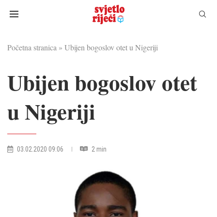
Početna stranica
»
Ubijen bogoslov otet u Nigeriji
Ubijen bogoslov otet
u Nigeriji
03.02.2020 09:06
2 min