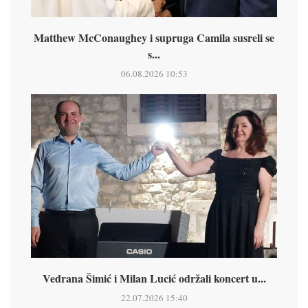
Matthew McConaughey i supruga Camila susreli se
s...
06.08.2026 10:53
Vedrana Šimić i Milan Lucić održali koncert u...
22.07.2026 15:40