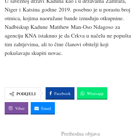
U saveznoj državi Kaduna kao i u državama Zamfara,
Niger i Katsina godine 2019. posebno je u porastu broj
otmica, kojima naoružane bande iznuđuju otkupnine.
Nadbiskup Kadune Matthew Man-Oso Ndagoso za
agenciju KNA istaknuo je da Crkva u načelu ne popušta
tim zahtjevima, ali to čine članovi obitelji koji
pokušavaju skupiti novac.
PODIJELI
Facebook
Whatsapp
Viber
Email
Prethodna objava