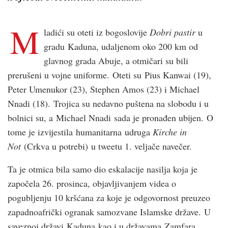
M
ladići su oteti iz bogoslovije
Dobri pastir
u
gradu Kaduna, udaljenom oko 200 km od
glavnog grada Abuje, a otmičari su bili
prerušeni u vojne uniforme. Oteti su Pius Kanwai (19),
Peter Umenukor (23), Stephen Amos (23) i Michael
Nnadi (18). Trojica su nedavno puštena na slobodu i u
bolnici su, a Michael Nnadi sada je pronađen ubijen. O
tome je izvijestila humanitarna udruga
Kirche in
Not
(Crkva u potrebi) u tweetu 1. veljače navečer.
Ta je otmica bila samo dio eskalacije nasilja koja je
započela 26. prosinca, objavljivanjem videa o
pogubljenju 10 kršćana za koje je odgovornost preuzeo
zapadnoafrički ogranak samozvane Islamske države. U
saveznoj državi Kaduna kao i u državama Zamfara,