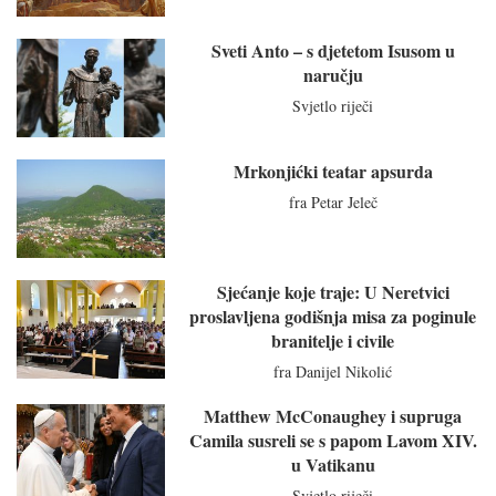
Sveti Anto – s djetetom Isusom u
naručju
Svjetlo riječi
Mrkonjićki teatar apsurda
fra Petar Jeleč
Sjećanje koje traje: U Neretvici
proslavljena godišnja misa za poginule
branitelje i civile
fra Danijel Nikolić
Matthew McConaughey i supruga
Camila susreli se s papom Lavom XIV.
u Vatikanu
Svjetlo riječi