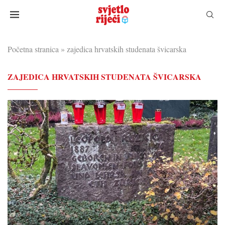
Početna stranica
»
zajedica hrvatskih studenata švicarska
ZAJEDICA HRVATSKIH STUDENATA ŠVICARSKA