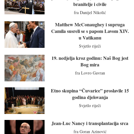
branitelje i civile
fra Danijel Nikolić
Matthew McConaughey i supruga
Camila susreli se s papom Lavom XIV.
u Vatikanu
Svjetlo riječi
19. nedjelja kroz godinu: Naš Bog jest
Bog mira
fra Lovro Gavran
Etno skupina “Čuvarice” proslavile 15
godina djelovanja
Svjetlo riječi
Jean-Luc Nancy i transplantacija srca
fra Goran Azinović