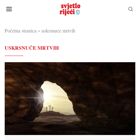
Početna stranica
»
uskrsnuće mrtvih
USKRSNUĆE MRTVIH