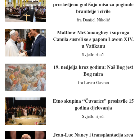
proslavljena godišnja misa za poginule
branitelje i civile
fra Danijel Nikolić
Matthew McConaughey i supruga
Camila susreli se s papom Lavom XIV.
u Vatikanu
Svjetlo riječi
19. nedjelja kroz godinu: Naš Bog jest
Bog mira
fra Lovro Gavran
Etno skupina “Čuvarice” proslavile 15
godina djelovanja
Svjetlo riječi
Jean-Luc Nancy i transplantacija srca