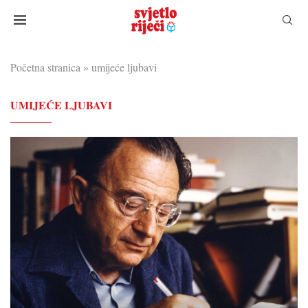
Početna stranica
»
umijeće ljubavi
UMIJEĆE LJUBAVI