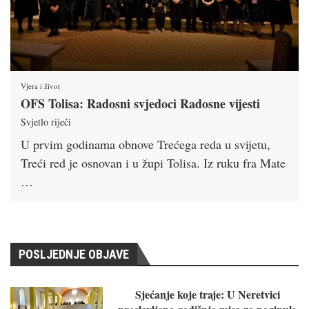
Vjera i život
OFS Tolisa: Radosni svjedoci Radosne vijesti
Svjetlo riječi
U prvim godinama obnove Trećega reda u svijetu,
Treći red je osnovan i u župi Tolisa. Iz ruku fra Mate
…
POSLJEDNJE OBJAVE
Sjećanje koje traje: U Neretvici