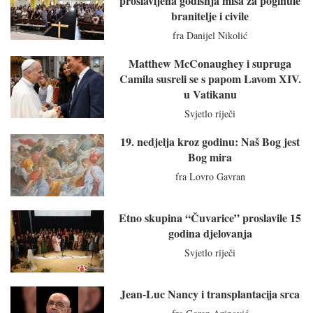
proslavljena godišnja misa za poginule
branitelje i civile
fra Danijel Nikolić
Matthew McConaughey i supruga
Camila susreli se s papom Lavom XIV.
u Vatikanu
Svjetlo riječi
19. nedjelja kroz godinu: Naš Bog jest
Bog mira
fra Lovro Gavran
Etno skupina “Čuvarice” proslavile 15
godina djelovanja
Svjetlo riječi
Jean-Luc Nancy i transplantacija srca