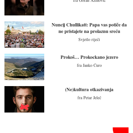
fra Goran Azinović
Nuncij Chullikatt: Papa vas potiče da
ne pristajete na prolaznu sreću
Svjetlo riječi
Prokoš… Prokockano jezero
fra Janko Ćuro
(Ne)kultura otkazivanja
fra Petar Jeleč