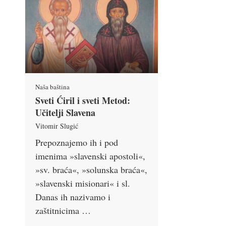
Naša baština
Sveti Ćiril i sveti Metod:
Učitelji Slavena
Vitomir Slugić
Prepoznajemo ih i pod
imenima »slavenski apostoli«,
»sv. braća«, »solunska braća«,
»slavenski misionari« i sl.
Danas ih nazivamo i
zaštitnicima …