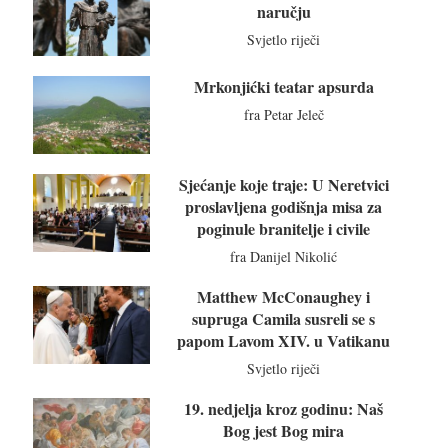
naručju
Svjetlo riječi
Mrkonjićki teatar apsurda
fra Petar Jeleč
Sjećanje koje traje: U Neretvici
proslavljena godišnja misa za
poginule branitelje i civile
fra Danijel Nikolić
Matthew McConaughey i
supruga Camila susreli se s
papom Lavom XIV. u Vatikanu
Svjetlo riječi
19. nedjelja kroz godinu: Naš
Bog jest Bog mira