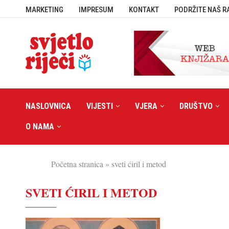
MARKETING
IMPRESUM
KONTAKT
PODRŽITE NAŠ R
NASLOVNICA
VIJESTI
VJERA
DRUŠTVO
O NAMA
Početna stranica
»
sveti ćiril i metod
SVETI ĆIRIL I METOD