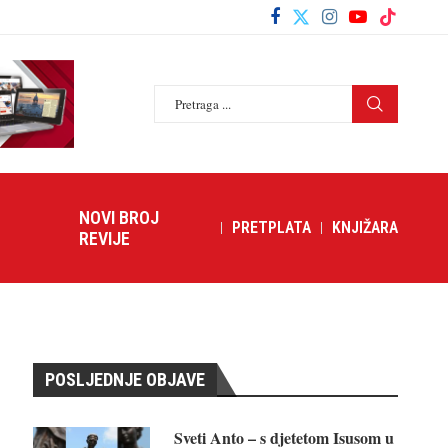
NOVI BROJ
PRETPLATA
KNJIŽARA
REVIJE
POSLJEDNJE OBJAVE
Sveti Anto – s djetetom Isusom u