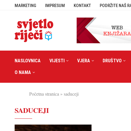
MARKETING
IMPRESUM
KONTAKT
PODRŽITE NAŠ R
NASLOVNICA
VIJESTI
VJERA
DRUŠTVO
O NAMA
Početna stranica
»
saduceji
SADUCEJI