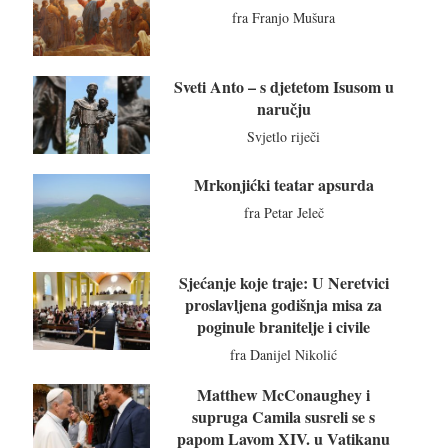
fra Franjo Mušura
Sveti Anto – s djetetom Isusom u
naručju
Svjetlo riječi
Mrkonjićki teatar apsurda
fra Petar Jeleč
Sjećanje koje traje: U Neretvici
proslavljena godišnja misa za
poginule branitelje i civile
fra Danijel Nikolić
Matthew McConaughey i
supruga Camila susreli se s
papom Lavom XIV. u Vatikanu