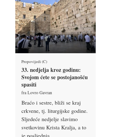
Propovijedi (C)
33. nedjelja kroz godinu:
Svojom ćete se postojanošću
spasiti
fra Lovro Gavran
Braćo i sestre, bliži se kraj
crkvene, tj. liturgijske godine.
Sljedeće nedjelje slavimo
svetkovinu Krista Kralja, a to
je posljednja …