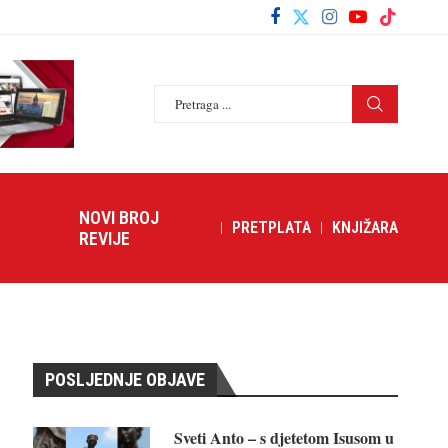
NOVI BROJ
PRETPLATA
KNJIŽARA
REVIJE
POSLJEDNJE OBJAVE
Sveti Anto – s djetetom Isusom u