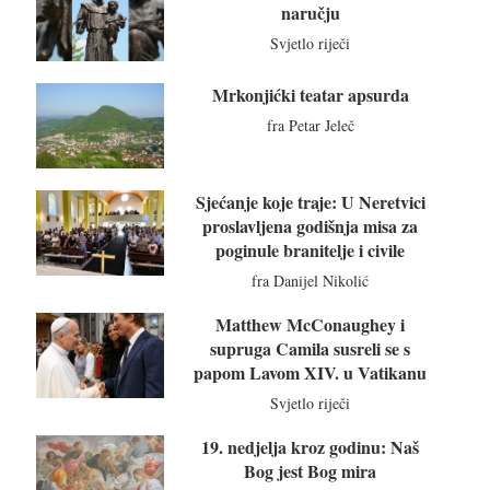
naručju
Svjetlo riječi
Mrkonjićki teatar apsurda
fra Petar Jeleč
Sjećanje koje traje: U Neretvici
proslavljena godišnja misa za
poginule branitelje i civile
fra Danijel Nikolić
Matthew McConaughey i
supruga Camila susreli se s
papom Lavom XIV. u Vatikanu
Svjetlo riječi
19. nedjelja kroz godinu: Naš
Bog jest Bog mira