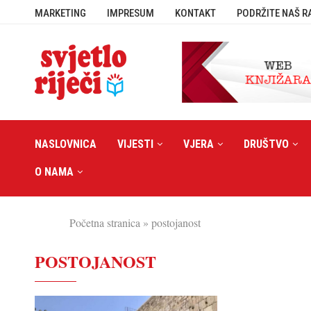
MARKETING
IMPRESUM
KONTAKT
PODRŽITE NAŠ R
NASLOVNICA
VIJESTI
VJERA
DRUŠTVO
O NAMA
Početna stranica
»
postojanost
POSTOJANOST