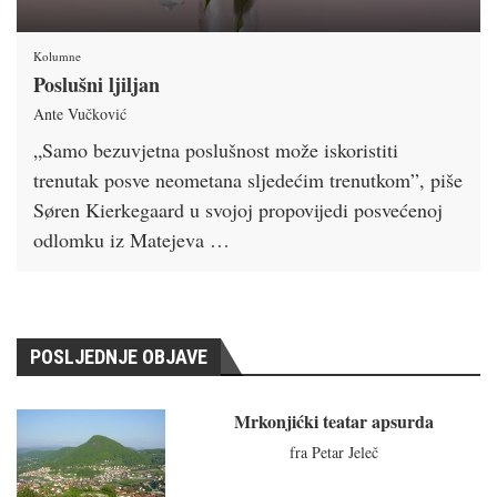
Kolumne
Poslušni ljiljan
Ante Vučković
„Samo bezuvjetna poslušnost može iskoristiti
trenutak posve neometana sljedećim trenutkom”, piše
Søren Kierkegaard u svojoj propovijedi posvećenoj
odlomku iz Matejeva …
POSLJEDNJE OBJAVE
Mrkonjićki teatar apsurda
fra Petar Jeleč