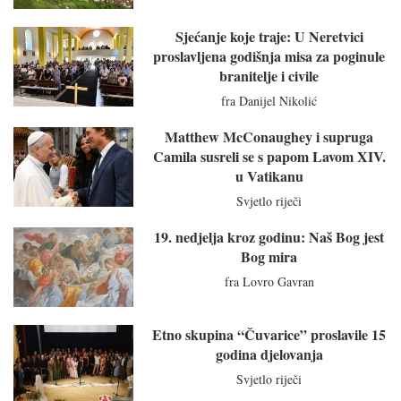
Sjećanje koje traje: U Neretvici
proslavljena godišnja misa za poginule
branitelje i civile
fra Danijel Nikolić
Matthew McConaughey i supruga
Camila susreli se s papom Lavom XIV.
u Vatikanu
Svjetlo riječi
19. nedjelja kroz godinu: Naš Bog jest
Bog mira
fra Lovro Gavran
Etno skupina “Čuvarice” proslavile 15
godina djelovanja
Svjetlo riječi