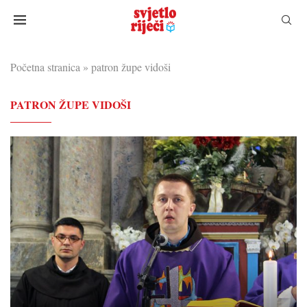
Početna stranica
»
patron župe vidoši
PATRON ŽUPE VIDOŠI