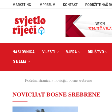
MARKETING
IMPRESUM
KONTAKT
PODRŽITE NAŠ R
NASLOVNICA
VIJESTI
VJERA
DRUŠTVO
O NAMA
Početna stranica
»
novicijat bosne srebrene
NOVICIJAT BOSNE SREBRENE