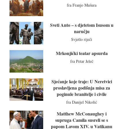
fra Franjo Mušura
Sveti Anto – s djetetom Isusom u
naručju
Svjetlo riječi
Mrkonjićki teatar apsurda
fra Petar Jeleč
Sjećanje koje traje: U Neretvici
proslavljena godišnja misa za
poginule branitelje i civile
fra Danijel Nikolić
Matthew McConaughey i
supruga Camila susreli se s
papom Lavom XIV. u Vatikanu