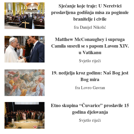
Sjećanje koje traje: U Neretvici
proslavljena godišnja misa za poginule
branitelje i civile
fra Danijel Nikolić
Matthew McConaughey i supruga
Camila susreli se s papom Lavom XIV.
u Vatikanu
Svjetlo riječi
19. nedjelja kroz godinu: Naš Bog jest
Bog mira
fra Lovro Gavran
Etno skupina “Čuvarice” proslavile 15
godina djelovanja
Svjetlo riječi