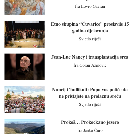
fra Lovro Gavran
Etno skupina “Čuvarice” proslavile 15
godina djelovanja
Svjetlo riječi
Jean-Luc Nancy i transplantacija srca
fra Goran Azinović
Nuncij Chullikatt: Papa vas potiče da
ne pristajete na prolaznu sreću
Svjetlo riječi
Prokoš… Prokockano jezero
fra Janko Ćuro