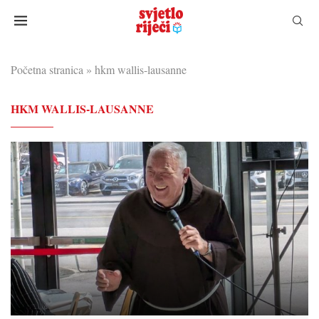
Početna stranica
»
hkm wallis-lausanne
HKM WALLIS-LAUSANNE