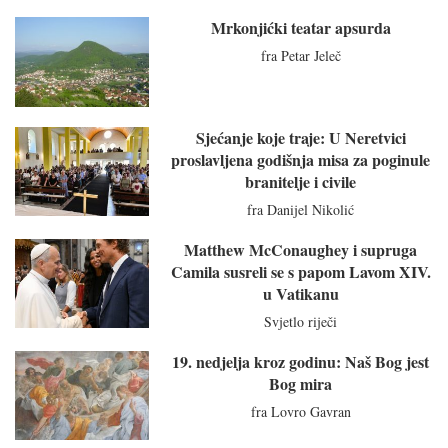
Mrkonjićki teatar apsurda
fra Petar Jeleč
Sjećanje koje traje: U Neretvici
proslavljena godišnja misa za poginule
branitelje i civile
fra Danijel Nikolić
Matthew McConaughey i supruga
Camila susreli se s papom Lavom XIV.
u Vatikanu
Svjetlo riječi
19. nedjelja kroz godinu: Naš Bog jest
Bog mira
fra Lovro Gavran