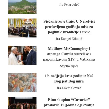
fra Petar Jeleč
Sjećanje koje traje: U Neretvici
proslavljena godišnja misa za
poginule branitelje i civile
fra Danijel Nikolić
Matthew McConaughey i
supruga Camila susreli se s
papom Lavom XIV. u Vatikanu
Svjetlo riječi
19. nedjelja kroz godinu: Naš
Bog jest Bog mira
fra Lovro Gavran
Etno skupina “Čuvarice”
proslavile 15 godina djelovanja