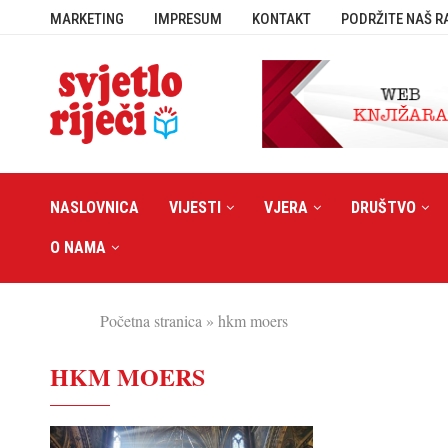
MARKETING
IMPRESUM
KONTAKT
PODRŽITE NAŠ R
NASLOVNICA
VIJESTI
VJERA
DRUŠTVO
O NAMA
Početna stranica
»
hkm moers
HKM MOERS