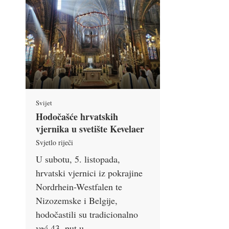
Svijet
Hodočašće hrvatskih
vjernika u svetište Kevelaer
Svjetlo riječi
U subotu, 5. listopada,
hrvatski vjernici iz pokrajine
Nordrhein-Westfalen te
Nizozemske i Belgije,
hodočastili su tradicionalno
već 43. put u …