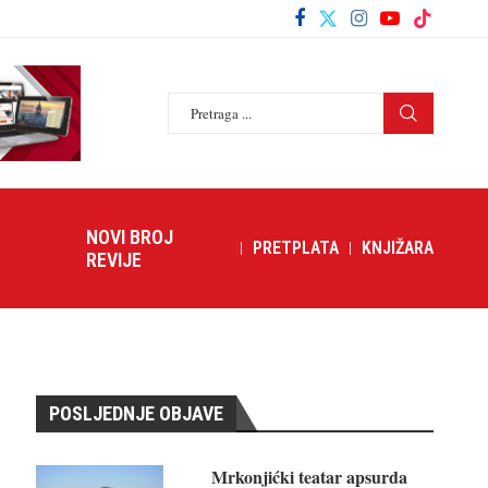
NOVI BROJ
PRETPLATA
KNJIŽARA
REVIJE
POSLJEDNJE OBJAVE
Mrkonjićki teatar apsurda