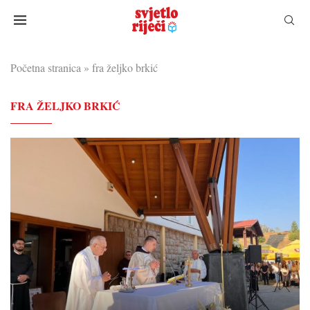
Početna stranica
»
fra željko brkić
FRA ŽELJKO BRKIĆ