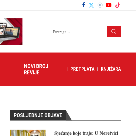
NOVI BROJ
PRETPLATA
KNJIŽARA
REVIJE
POSLJEDNJE OBJAVE
Sjećanje koje traje: U Neretvici