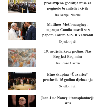
proslavljena godišnja misa za
poginule branitelje i civile
fra Danijel Nikolić
Matthew McConaughey i
supruga Camila susreli se s
papom Lavom XIV. u Vatikanu
Svjetlo riječi
19. nedjelja kroz godinu: Naš
Bog jest Bog mira
fra Lovro Gavran
Etno skupina “Čuvarice”
proslavile 15 godina djelovanja
Svjetlo riječi
Jean-Luc Nancy i transplantacija
srca