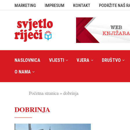
MARKETING
IMPRESUM
KONTAKT
PODRŽITE NAŠ R
NASLOVNICA
VIJESTI
VJERA
DRUŠTVO
O NAMA
Početna stranica
»
dobrinja
DOBRINJA