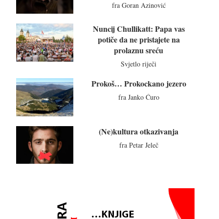
fra Goran Azinović
Nuncij Chullikatt: Papa vas
potiče da ne pristajete na
prolaznu sreću
Svjetlo riječi
Prokoš… Prokockano jezero
fra Janko Ćuro
(Ne)kultura otkazivanja
fra Petar Jeleč