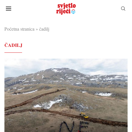
Početna stranica
»
čadilj
ČADILJ