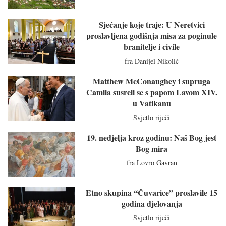
Sjećanje koje traje: U Neretvici
proslavljena godišnja misa za poginule
branitelje i civile
fra Danijel Nikolić
Matthew McConaughey i supruga
Camila susreli se s papom Lavom XIV.
u Vatikanu
Svjetlo riječi
19. nedjelja kroz godinu: Naš Bog jest
Bog mira
fra Lovro Gavran
Etno skupina “Čuvarice” proslavile 15
godina djelovanja
Svjetlo riječi