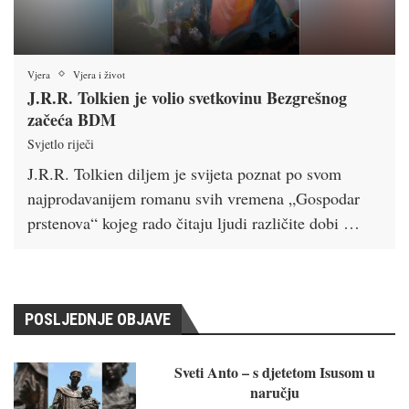
Vjera
Vjera i život
J.R.R. Tolkien je volio svetkovinu Bezgrešnog
začeća BDM
Svjetlo riječi
J.R.R. Tolkien diljem je svijeta poznat po svom
najprodavanijem romanu svih vremena „Gospodar
prstenova“ kojeg rado čitaju ljudi različite dobi …
POSLJEDNJE OBJAVE
Sveti Anto – s djetetom Isusom u
naručju