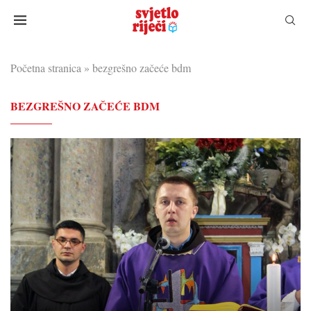
Početna stranica
»
bezgrešno začeće bdm
BEZGREŠNO ZAČEĆE BDM