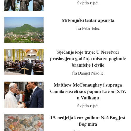
Svjetlo riječi
Mrkonjićki teatar apsurda
fra Petar Jeleč
Sjećanje koje traje: U Neretvici
proslavljena godišnja misa za poginule
branitelje i civile
fra Danijel Nikolić
Matthew McConaughey i supruga
Camila susreli se s papom Lavom XIV.
u Vatikanu
Svjetlo riječi
19. nedjelja kroz godinu: Naš Bog jest
Bog mira