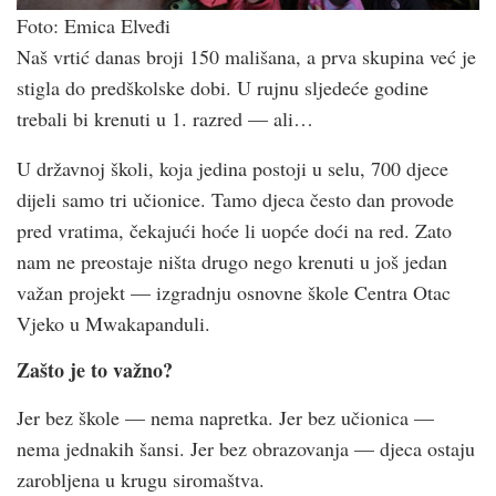
Foto: Emica Elveđi
Naš vrtić danas broji 150 mališana, a prva skupina već je
stigla do predškolske dobi. U rujnu sljedeće godine
trebali bi krenuti u 1. razred — ali…
U državnoj školi, koja jedina postoji u selu, 700 djece
dijeli samo tri učionice. Tamo djeca često dan provode
pred vratima, čekajući hoće li uopće doći na red. Zato
nam ne preostaje ništa drugo nego krenuti u još jedan
važan projekt — izgradnju osnovne škole Centra Otac
Vjeko u Mwakapanduli.
Zašto je to važno?
Jer bez škole — nema napretka. Jer bez učionica —
nema jednakih šansi. Jer bez obrazovanja — djeca ostaju
zarobljena u krugu siromaštva.