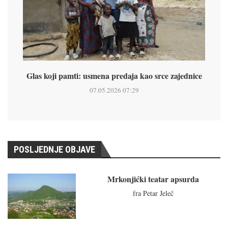
Glas koji pamti: usmena predaja kao srce zajednice
07.05.2026 07:29
POSLJEDNJE OBJAVE
Mrkonjićki teatar apsurda
fra Petar Jeleč