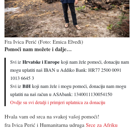
Fra Ivica Perić (Foto: Emica Elveđi)
Pomoći nam možete i dalje…
Hrvatske i Europe
Svi iz
koji nam žele pomoći, donaciju nam
mogu uplatiti naš IBAN u Addiko Bank: HR77 2500 0091
1013 6645 3
BiH
Svi iz
koji nam žele i mogu pomoći, donaciju nam mogu
uplatiti na naš račun u ASAbank: 1340011130054150
Ovdje su svi detalji i primjeri uplatnica za donaciju
Hvala vam od srca na svakoj vašoj pomoći!
fra Ivica Perić i Humanitarna udruga
Srce za Afriku