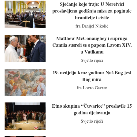
Sjećanje koje traje: U Neretvici
proslavljena godišnja misa za poginule
branitelje i civile
fra Danijel Nikolić
Matthew McConaughey i supruga
Camila susreli se s papom Lavom XIV.
u Vatikanu
Svjetlo riječi
19. nedjelja kroz godinu: Naš Bog jest
Bog mira
fra Lovro Gavran
Etno skupina “Čuvarice” proslavile 15
godina djelovanja
Svjetlo riječi