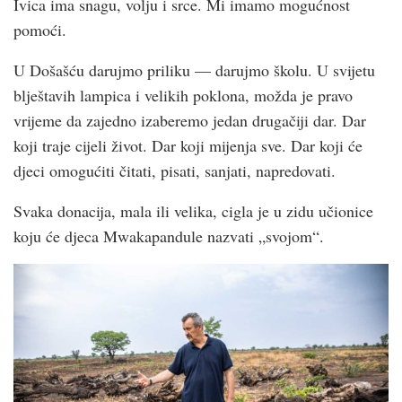
Ivica ima snagu, volju i srce. Mi imamo mogućnost
pomoći.
U Došašću darujmo priliku — darujmo školu. U svijetu
blještavih lampica i velikih poklona, možda je pravo
vrijeme da zajedno izaberemo jedan drugačiji dar. Dar
koji traje cijeli život. Dar koji mijenja sve. Dar koji će
djeci omogućiti čitati, pisati, sanjati, napredovati.
Svaka donacija, mala ili velika, cigla je u zidu učionice
koju će djeca Mwakapandule nazvati „svojom“.