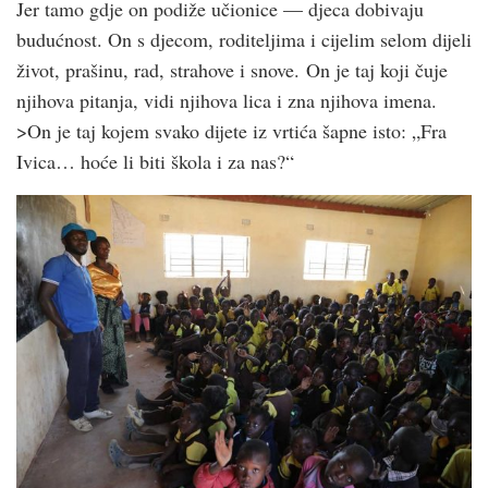
Jer tamo gdje on podiže učionice — djeca dobivaju
budućnost. On s djecom, roditeljima i cijelim selom dijeli
život, prašinu, rad, strahove i snove. On je taj koji čuje
njihova pitanja, vidi njihova lica i zna njihova imena.
>On je taj kojem svako dijete iz vrtića šapne isto: „Fra
Ivica… hoće li biti škola i za nas?“