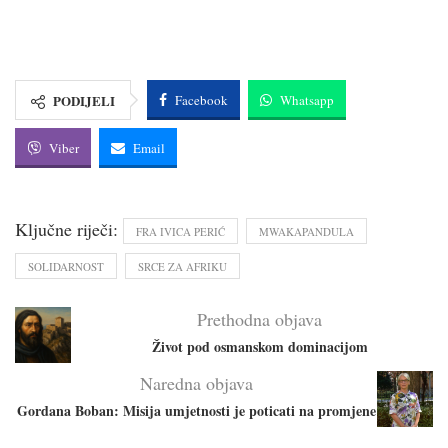
PODIJELI
Facebook
Whatsapp
Viber
Email
Ključne riječi:
FRA IVICA PERIĆ
MWAKAPANDULA
SOLIDARNOST
SRCE ZA AFRIKU
Prethodna objava
Život pod osmanskom dominacijom
Naredna objava
Gordana Boban: Misija umjetnosti je poticati na promjene