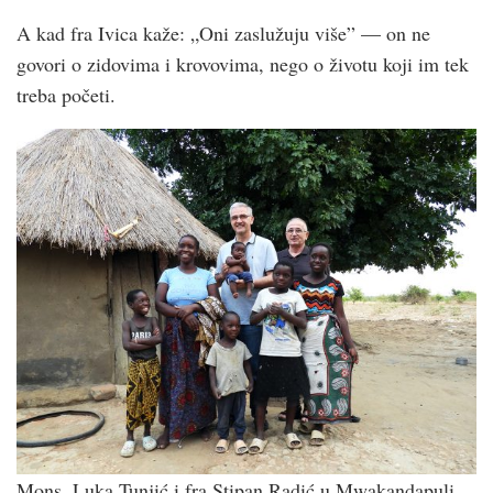
A kad fra Ivica kaže: „Oni zaslužuju više” — on ne
govori o zidovima i krovovima, nego o životu koji im tek
treba početi.
Mons. Luka Tunjić i fra Stipan Radić u Mwakandapuli