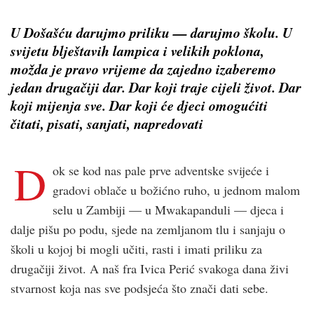
U Došašću darujmo priliku — darujmo školu. U
svijetu blještavih lampica i velikih poklona,
možda je pravo vrijeme da zajedno izaberemo
jedan drugačiji dar. Dar koji traje cijeli život. Dar
koji mijenja sve. Dar koji će djeci omogućiti
čitati, pisati, sanjati, napredovati
D
ok se kod nas pale prve adventske svijeće i
gradovi oblače u božićno ruho, u jednom malom
selu u Zambiji — u Mwakapanduli — djeca i
dalje pišu po podu, sjede na zemljanom tlu i sanjaju o
školi u kojoj bi mogli učiti, rasti i imati priliku za
drugačiji život. A naš fra Ivica Perić svakoga dana živi
stvarnost koja nas sve podsjeća što znači dati sebe.