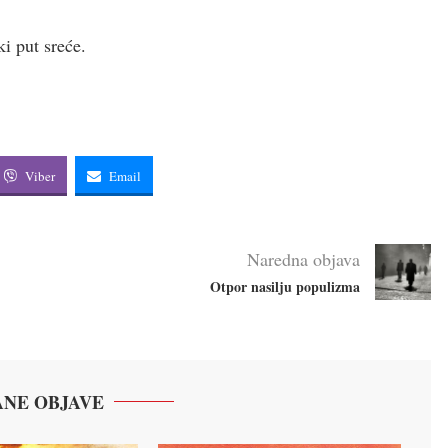
i put sreće.
Viber
Email
Naredna objava
Otpor nasilju populizma
NE OBJAVE