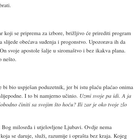
rati.
ar koji se priprema za izbore, brižljivo će prirediti program
ga slijede obećava suđenja i progonstvo. Upozorava ih da
On svoje apostole šalje u siromaštvo i bez ikakva plana.
o nešto.
 bi bio uspješan poduzetnik, jer bi istu plaću plaćao onima
slijepodne. I to bi namjerno učinio.
Uzmi svoje pa idi. A ja
obodno činiti sa svojim što hoću? Ili zar je oko tvoje zlo
n Bog milosrđa i utjelovljene Ljubavi. Ovdje nema
 koja se daruje, služi, razumije i oprašta bez kraja. Kojeg