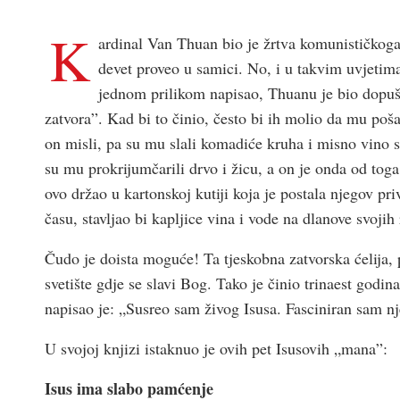
K
ardinal Van Thuan bio je žrtva komunističkoga
devet proveo u samici. No, i u takvim uvjetim
jednom prilikom napisao, Thuanu je bio dopušt
zatvora”. Kad bi to činio, često bi ih molio da mu poša
on misli, pa su mu slali komadiće kruha i misno vino sk
su mu prokrijumčarili drvo i žicu, a on je onda od tog
ovo držao u kartonskoj kutiji koja je postala njegov p
času, stavljao bi kapljice vina i vode na dlanove svojih 
Čudo je doista moguće! Ta tjeskobna zatvorska ćelija, po
svetište gdje se slavi Bog. Tako je činio trinaest godin
napisao je: „Susreo sam živog Isusa. Fasciniran sam n
U svojoj knjizi istaknuo je ovih pet Isusovih „mana”:
Isus ima slabo pamćenje