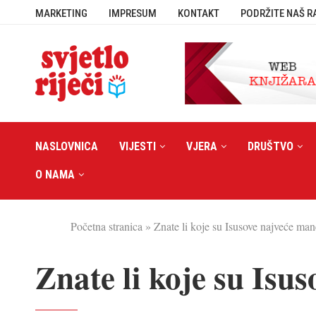
MARKETING
IMPRESUM
KONTAKT
PODRŽITE NAŠ R
NASLOVNICA
VIJESTI
VJERA
DRUŠTVO
O NAMA
Početna stranica
»
Znate li koje su Isusove najveće ma
Znate li koje su Isu