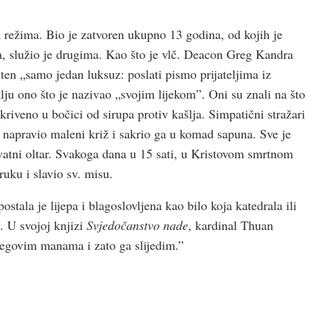
 režima. Bio je zatvoren ukupno 13 godina, od kojih je
a, služio je drugima. Kao što je vlč. Deacon Greg Kandra
en „samo jedan luksuz: poslati pismo prijateljima iz
lju ono što je nazivao „svojim lijekom”. Oni su znali na što
riveno u bočici od sirupa protiv kašlja. Simpatični stražari
a napravio maleni križ i sakrio ga u komad sapuna. Sve je
rivatni oltar. Svakoga dana u 15 sati, u Kristovom smrtnom
ruku i slavio sv. misu.
stala je lijepa i blagoslovljena kao bilo koja katedrala ili
a. U svojoj knjizi
Svjedočanstvo nade
, kardinal Thuan
jegovim manama i zato ga slijedim.”