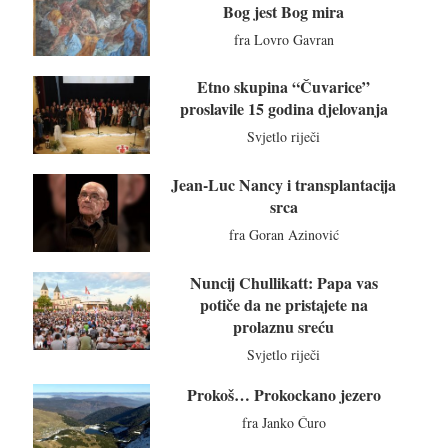
Bog jest Bog mira
fra Lovro Gavran
Etno skupina “Čuvarice”
proslavile 15 godina djelovanja
Svjetlo riječi
Jean-Luc Nancy i transplantacija
srca
fra Goran Azinović
Nuncij Chullikatt: Papa vas
potiče da ne pristajete na
prolaznu sreću
Svjetlo riječi
Prokoš… Prokockano jezero
fra Janko Ćuro