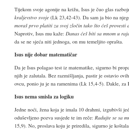
Tijekom svoje agonije na križu, Isus je čuo glas razbojn
kraljevstvo svoje
(Lk 23,42-43). Da sam ja bio na nje
moraš prvo platiti za svoj zločin tako što ćeš provesti 
Naprotiv, Isus mu kaže:
Danas ćeš biti sa mnom u raj
da se ne sjeća niti jednoga, on mu temeljito oprašta.
Isus nije dobar matematičar
Da je Isus polagao test iz matematike, sigurno bi propa
njih je zalutala. Bez razmišljanja, pastir je ostavio o
ovcu, ponio ju je na ramenima (Lk 15,4-5). Dakle, za I
Isus nema smisla za logiku
Jedne noći, žena koja je imala 10 drahmi, izgubivši jedn
oduševljeno pozva susjede te im reče:
Radujte se sa m
15,9). No, proslava koju je priredila, sigurno je košta