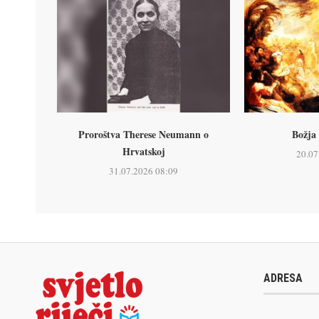
Proroštva Therese Neumann o
Božja 
Hrvatskoj
20.07
31.07.2026 08:09
ADRESA