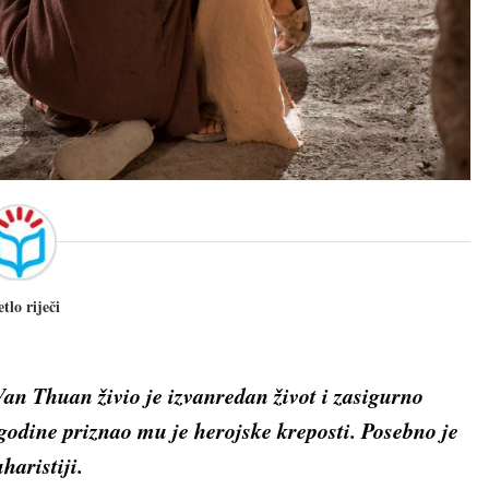
etlo riječi
n Thuan živio je izvanredan život i zasigurno
godine priznao mu je herojske kreposti. Posebno je
haristiji.