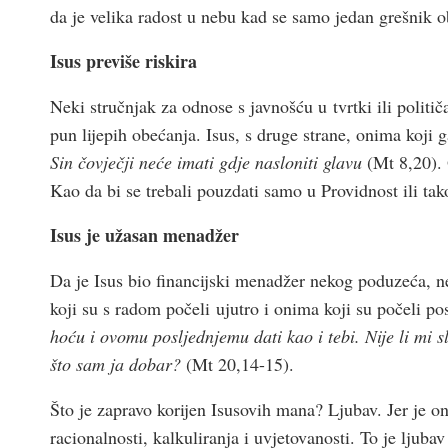
da je velika radost u nebu kad se samo jedan grešnik ob
Isus previše riskira
Neki stručnjak za odnose s javnošću u tvrtki ili politič
pun lijepih obećanja. Isus, s druge strane, onima koji 
Sin čovječji neće imati gdje nasloniti glavu
(Mt 8,20). 
Kao da bi se trebali pouzdati samo u Providnost ili tak
Isus je užasan menadžer
Da je Isus bio financijski menadžer nekog poduzeća, ne
koji su s radom počeli ujutro i onima koji su počeli po
hoću i ovomu posljednjemu dati kao i tebi. Nije li mi sl
što sam ja dobar?
(Mt 20,14-15).
Što je zapravo korijen Isusovih mana? Ljubav. Jer je o
racionalnosti, kalkuliranja i uvjetovanosti. To je ljubav