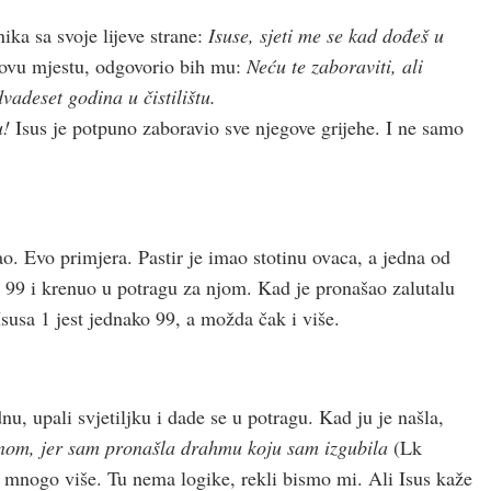
ika sa svoje lijeve strane:
Isuse, sjeti me se kad dođeš u
govu mjestu, odgovorio bih mu:
Neću te zaboraviti, ali
dvadeset godina u čistilištu.
u!
Isus je potpuno zaboravio sve njegove grijehe. I ne samo
o. Evo primjera. Pastir je imao stotinu ovaca, a jedna od
vih 99 i krenuo u potragu za njom. Kad je pronašao zalutalu
susa 1 jest jednako 99, a možda čak i više.
u, upali svjetiljku i dade se u potragu. Kad ju je našla,
nom, jer sam pronašla drahmu koju sam izgubila
(Lk
la mnogo više. Tu nema logike, rekli bismo mi. Ali Isus kaže