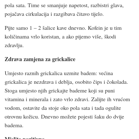
pola sata. Time se smanjuje napetost, razbistri glava,
pojačava cirkulacija i razgibava čitavo tijelo.
Pijte samo 1 – 2 šalice kave dnevno. Kofein je u tim
količinama vrlo koristan, a ako pijemo više, škodi
zdravlju.
Zdrava zamjena za grickalice
Umjesto raznih grickalica uzmite badem: većina
grickalica je nezdrava i deblja, osobito čips i čokolada.
Stoga umjesto njih grickajte bademe koji su puni
vitamina i minerala i zato vrlo zdravi. Zalijte ih vrućom
vodom, ostavite da stoje oko pola sata i tada ogulite
otrovnu kožicu. Dnevno možete pojesti šaku do dvije
badema.
Mislite pozitivno