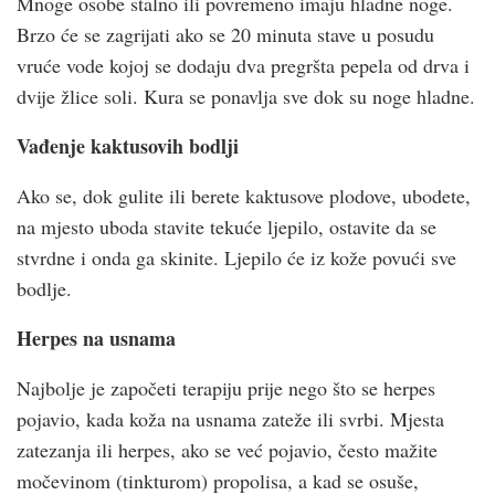
Mnoge osobe stalno ili povremeno imaju hladne noge.
Brzo će se zagrijati ako se 20 minuta stave u posudu
vruće vode kojoj se dodaju dva pregršta pepela od drva i
dvije žlice soli. Kura se ponavlja sve dok su noge hladne.
Vađenje kaktusovih bodlji
Ako se, dok gulite ili berete kaktusove plodove, ubodete,
na mjesto uboda stavite tekuće ljepilo, ostavite da se
stvrdne i onda ga skinite. Ljepilo će iz kože povući sve
bodlje.
Herpes na usnama
Najbolje je započeti terapiju prije nego što se herpes
pojavio, kada koža na usnama zateže ili svrbi. Mjesta
zatezanja ili herpes, ako se već pojavio, često mažite
močevinom (tinkturom) propolisa, a kad se osuše,