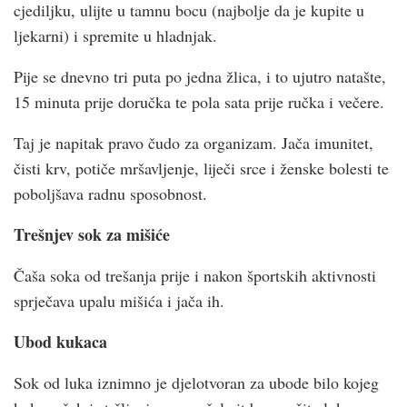
cjediljku, ulijte u tamnu bocu (najbolje da je kupite u
ljekarni) i spremite u hladnjak.
Pije se dnevno tri puta po jedna žlica, i to ujutro natašte,
15 minuta prije doručka te pola sata prije ručka i večere.
Taj je napitak pravo čudo za organizam. Jača imunitet,
čisti krv, potiče mršavljenje, liječi srce i ženske bolesti te
poboljšava radnu sposobnost.
Trešnjev sok za mišiće
Čaša soka od trešanja prije i nakon športskih aktivnosti
sprječava upalu mišića i jača ih.
Ubod kukaca
Sok od luka iznimno je djelotvoran za ubode bilo kojeg