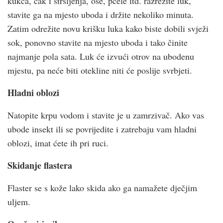
kukca, čak i stršljenja, ose, pčele itd. razrežite luk,
stavite ga na mjesto uboda i držite nekoliko minuta.
Zatim odrežite novu krišku luka kako biste dobili svježi
sok, ponovno stavite na mjesto uboda i tako činite
najmanje pola sata. Luk će izvući otrov na ubodenu
mjestu, pa neće biti otekline niti će poslije svrbjeti.
Hladni oblozi
Natopite krpu vodom i stavite je u zamrzivač. Ako vas
ubode insekt ili se povrijedite i zatrebaju vam hladni
oblozi, imat ćete ih pri ruci.
Skidanje flastera
Flaster se s kože lako skida ako ga namažete dječjim
uljem.