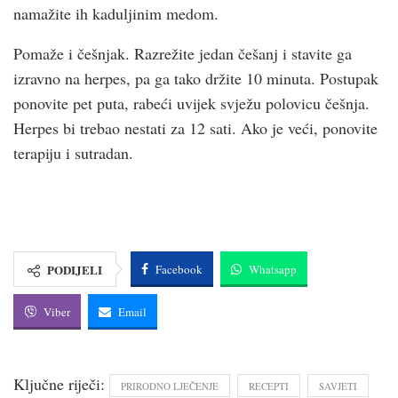
namažite ih kaduljinim medom.
Pomaže i češnjak. Razrežite jedan češanj i stavite ga
izravno na herpes, pa ga tako držite 10 minuta. Postupak
ponovite pet puta, rabeći uvijek svježu polovicu češnja.
Herpes bi trebao nestati za 12 sati. Ako je veći, ponovite
terapiju i sutradan.
PODIJELI
Facebook
Whatsapp
Viber
Email
Ključne riječi:
PRIRODNO LJEČENJE
RECEPTI
SAVJETI