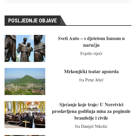
POSLJEDNJE OBJAVE
Sveti Anto – s djetetom Isusom u
naručju
Svjetlo riječi
Mrkonjićki teatar apsurda
fra Petar Jeleč
Sjećanje koje traje: U Neretvici
proslavljena godišnja misa za poginule
branitelje i civile
fra Danijel Nikolić