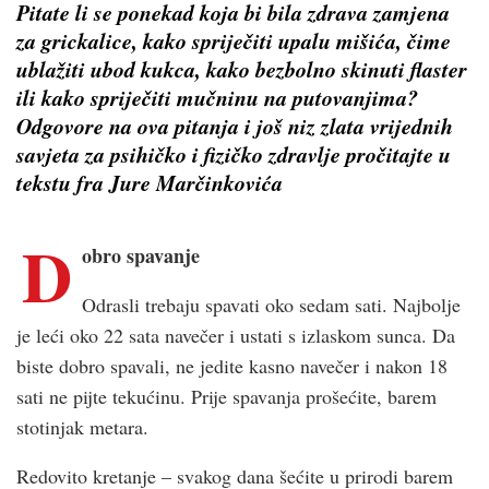
Pitate li se ponekad koja bi bila zdrava zamjena
za grickalice, kako spriječiti upalu mišića, čime
ublažiti ubod kukca, kako bezbolno skinuti flaster
ili kako spriječiti mučninu na putovanjima?
Odgovore na ova pitanja i još niz zlata vrijednih
savjeta za psihičko i fizičko zdravlje pročitajte u
tekstu fra Jure Marčinkovića
D
obro spavanje
Odrasli trebaju spavati oko sedam sati. Najbolje
je leći oko 22 sata navečer i ustati s izlaskom sunca. Da
biste dobro spavali, ne jedite kasno navečer i nakon 18
sati ne pijte tekućinu. Prije spavanja prošećite, barem
stotinjak metara.
Redovito kretanje – svakog dana šećite u prirodi barem