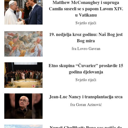
Matthew McConaughey i supruga
Camila susreli se s papom Lavom XIV.
u Vatikanu
Svjetlo riječi
19. nedjelja kroz godinu: Naš Bog jest
Bog mira
fra Lovro Gavran
Etno skupina “Čuvarice” proslavile 15
godina djelovanja
Svjetlo riječi
Jean-Luc Nancy i transplantacija srca
fra Goran Azinović
Nuncij Chullikatt: Papa vas potiče da