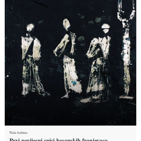
Naša baština
Prvi povijesni spisi bosanskih franjevaca