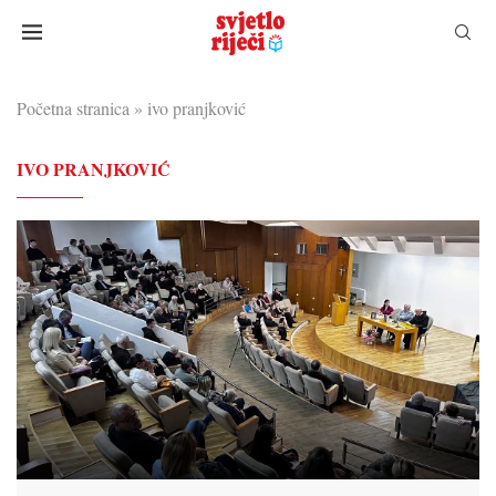
Početna stranica
»
ivo pranjković
IVO PRANJKOVIĆ