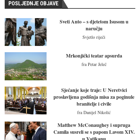
POSLJEDNJE OBJAVE
Sveti Anto – s djetetom Isusom u
naručju
Svjetlo riječi
Mrkonjićki teatar apsurda
fra Petar Jeleč
Sjećanje koje traje: U Neretvici
proslavljena godišnja misa za poginule
branitelje i civile
fra Danijel Nikolić
Matthew McConaughey i supruga
Camila susreli se s papom Lavom XIV.
u Vatikanu