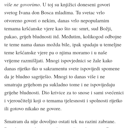
više ne govorimo
. U toj su knjižici doneseni govori
svetog Ivana don Bosca mladima. Tu svetac vrlo
otvoreno govori o nekim, danas vrlo nepopularnim
temama krš­ćanske vjere kao što su: smrt, sud Božji,
pakao, grijeh bludnosti itd. Međutim, kolikogod odbojne
te teme nama danas možda bile, ipak spadaju u temeljne
teme krš­ćanske vjere pa o njima moramo i u naše
vrijeme razmišljati. Mnogi ispovjednici se žale kako
danas rijetko tko u sakramentu svete ispovijedi spomene
da je bludno sagriješio. Mnogi to danas više i ne
smatraju grijehom pa sukladno tome i ne ispovijedaju
grijehe bludnosti. Dio krivice za to snose i sami svećenici
i vjeroučitelji koji o temama tjelesnosti i spolnosti rijetko
ili gotovo nikako ne govore.
Smatram da nije dovoljno ostati tek na razini zabrane.