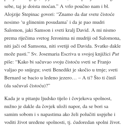
sebe, taj je doista moćan.” A vrlo poučno nam i bl.
Alojzije Stepinac govori: “Znamo da dar svete čistoće
nosimo ‘u glinenim posudama’ i da je pao mudri
Salomon, jaki Samson i sveti kralj David. A mi nismo
prema riječima svetog Jeronima ni mudriji od Salomona,
niti jači od Samsona, niti svetiji od Davida. Svatko dakle
može pasti.” Sv. Josemaria Escriva u svojoj knjižici
Put
piše: “Kako bi sačuvao svoju čistoću sveti se Franjo
valjao po snijegu; sveti Benedikt je skočio u trnje; sveti
Bernard se bacio u ledeno jezero… – A ti? Što ti činiš
(da sačuvaš čistoću)?”
Kada je u pitanju ljudsko tijelo i čovjekova spolnost,
nužno je dakle da čovjek uloži napor, da se bori sa
samim sobom i s napastima ako želi polučiti uspjehe i
voditi život uređene spolnosti, tj. ćudoredan spolni život.