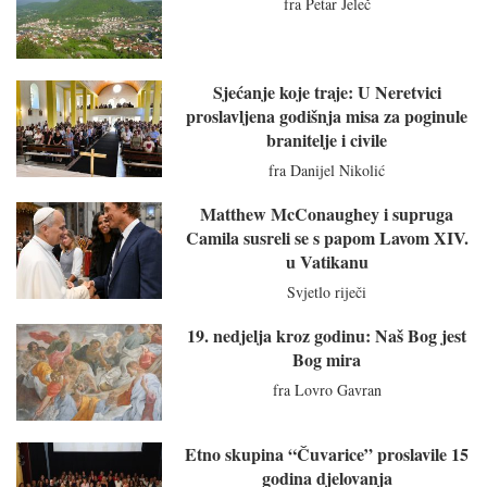
fra Petar Jeleč
Sjećanje koje traje: U Neretvici
proslavljena godišnja misa za poginule
branitelje i civile
fra Danijel Nikolić
Matthew McConaughey i supruga
Camila susreli se s papom Lavom XIV.
u Vatikanu
Svjetlo riječi
19. nedjelja kroz godinu: Naš Bog jest
Bog mira
fra Lovro Gavran
Etno skupina “Čuvarice” proslavile 15
godina djelovanja