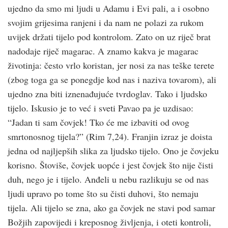
ujedno da smo mi ljudi u Adamu i Evi pali, a i osobno
svojim grijesima ranjeni i da nam ne polazi za rukom
uvijek držati tijelo pod kontrolom. Zato on uz riječ brat
nadodaje riječ magarac. A znamo kakva je magarac
životinja: često vrlo koristan, jer nosi za nas teške terete
(zbog toga ga se ponegdje kod nas i naziva tovarom), ali
ujedno zna biti iznenađujuće tvrdoglav. Tako i ljudsko
tijelo. Iskusio je to već i sveti Pavao pa je uzdisao:
“Jadan ti sam čovjek! Tko će me izbaviti od ovog
smrtonosnog tijela?” (Rim 7,24). Franjin izraz je doista
jedna od najljepših slika za ljudsko tijelo. Ono je čovjeku
korisno. Štoviše, čovjek uopće i jest čovjek što nije čisti
duh, nego je i tijelo. Anđeli u nebu razlikuju se od nas
ljudi upravo po tome što su čisti duhovi, što nemaju
tijela. Ali tijelo se zna, ako ga čovjek ne stavi pod samar
Božjih zapovijedi i kreposnog življenja, i oteti kontroli,