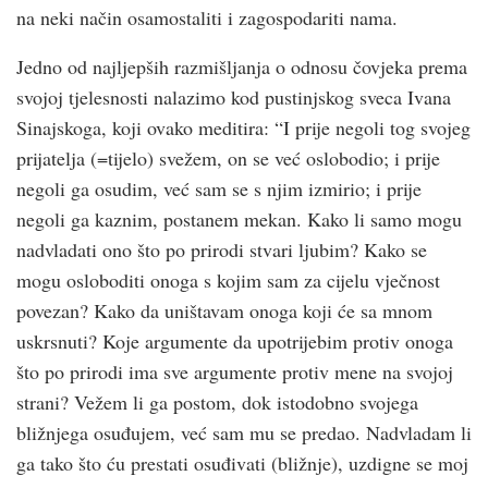
na neki način osamostaliti i zagospodariti nama.
Jedno od najljepših razmišljanja o odnosu čovjeka prema
svojoj tjelesnosti nalazimo kod pustinjskog sveca Ivana
Sinajskoga, koji ovako meditira: “I prije negoli tog svojeg
prijatelja (=tijelo) svežem, on se već oslobodio; i prije
negoli ga osudim, već sam se s njim izmirio; i prije
negoli ga kaznim, postanem mekan. Kako li samo mogu
nadvladati ono što po prirodi stvari ljubim? Kako se
mogu osloboditi onoga s kojim sam za cijelu vječnost
povezan? Kako da uništavam onoga koji će sa mnom
uskrsnuti? Koje argumente da upotrijebim protiv onoga
što po prirodi ima sve argumente protiv mene na svojoj
strani? Vežem li ga postom, dok istodobno svojega
bližnjega osuđujem, već sam mu se predao. Nadvladam li
ga tako što ću prestati osuđivati (bližnje), uzdigne se moj