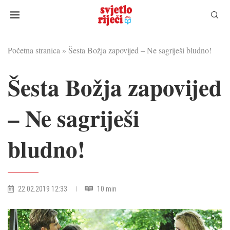
Početna stranica
»
Šesta Božja zapovijed – Ne sagriješi bludno!
Šesta Božja zapovijed
– Ne sagriješi
bludno!
22.02.2019 12:33
10 min