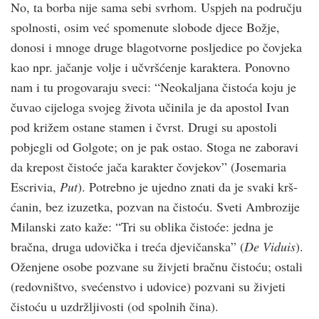
No, ta borba nije sama sebi svrhom. Uspjeh na području
spolnosti, osim već spomenute slobode djece Božje,
donosi i mnoge druge blagotvorne posljedice po čovjeka
kao npr. jačanje volje i učvrš­ćenje karaktera. Ponovno
nam i tu progovaraju sveci: “Neokaljana čistoća koju je
čuvao cijeloga svojeg života učinila je da apostol Ivan
pod križem ostane stamen i čvrst. Drugi su apostoli
pobjegli od Golgote; on je pak ostao. Stoga ne zaboravi
da krepost čistoće jača karakter čovjekov” (Josemaria
Escrivia,
Put
). Potrebno je ujedno znati da je svaki krš­
ćanin, bez izuzetka, pozvan na čistoću. Sveti Ambrozije
Milanski zato kaže: “Tri su oblika čistoće: jedna je
bračna, druga udovička i treća djevičanska” (
De Viduis
).
Oženjene osobe pozvane su živjeti bračnu čistoću; ostali
(redovništvo, svećenstvo i udovice) pozvani su živjeti
čistoću u uzdržljivosti (od spolnih čina).