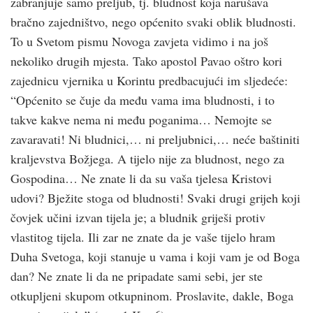
zabranjuje samo preljub, tj. bludnost koja narušava
bračno zajedništvo, nego općenito svaki oblik bludnosti.
To u Svetom pismu Novoga zavjeta vidimo i na još
nekoliko drugih mjesta. Tako apostol Pavao oštro kori
zajednicu vjernika u Korintu predbacujući im sljedeće:
“Općenito se čuje da među vama ima bludnosti, i to
takve kakve nema ni među poganima… Nemojte se
zavaravati! Ni bludnici,… ni preljubnici,… neće baštiniti
kraljevstva Božjega. A tijelo nije za bludnost, nego za
Gospodina… Ne znate li da su vaša tjelesa Kristovi
udovi? Bježite stoga od bludnosti! Svaki drugi grijeh koji
čovjek učini izvan tijela je; a bludnik griješi protiv
vlastitog tijela. Ili zar ne znate da je vaše tijelo hram
Duha Svetoga, koji stanuje u vama i koji vam je od Boga
dan? Ne znate li da ne pripadate sami sebi, jer ste
otkupljeni skupom otkupninom. Proslavite, dakle, Boga