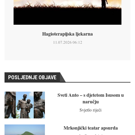
Hagioterapijska ljekarna
11.07.2026 06:12
POSLJEDNJE OBJAVE
Sveti Anto – s djetetom Isusom u
naručju
Svjetlo riječi
Mrkonjićki teatar apsurda