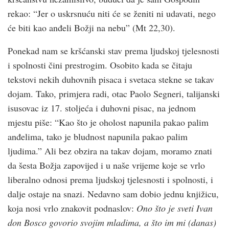
rekao: “Jer o uskrsnuću niti će se ženiti ni udavati, nego
će biti kao anđeli Božji na nebu” (Mt 22,30).
Ponekad nam se krš­ćanski stav prema ljudskoj tjelesnosti
i spolnosti čini prestrogim. Osobito kada se čitaju
tekstovi nekih duhovnih pisaca i svetaca stekne se takav
dojam. Tako, primjera radi, otac Paolo Segneri, talijanski
isusovac iz 17. stoljeća i duhovni pisac, na jednom
mjestu piše: “Kao što je oholost napunila pakao palim
anđelima, tako je bludnost napunila pakao palim
ljudima.” Ali bez obzira na takav dojam, moramo znati
da šesta Božja zapovijed i u naše vrijeme koje se vrlo
liberalno odnosi prema ljudskoj tjelesnosti i spolnosti, i
dalje ostaje na snazi. Nedavno sam dobio jednu knjižicu,
koja nosi vrlo znakovit podnaslov:
Ono što je sveti Ivan
don Bosco govorio svojim mladima, a što im mi (danas)