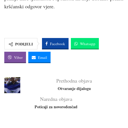
krš­ćanski odgovor vjere.
PODIJELI
Facebook
Whatsapp
Viber
Email
Prethodna objava
Otvaranje dijalogu
Naredna objava
Poticaji za novorođenčad