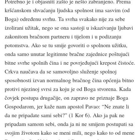
Potrebno je i objasniti zašto je nešto zabranjeno. Prema
krš­ćanskom shvaćanju ljudska spolnost ima sasvim (od
Boga) određenu svrhu. Ta svrha svakako nije za sebe
izolirani užitak, nego se ona sastoji u iskazivanju ljubavi
zakonitom bračnom partneru i tijelom i u podizanju
potomstva. Ako se tu smije govoriti o spolnom užitku,
onda samo unutar legitimne bračne zajednice poštujući
bitne svrhe spolnih čina i ne povrjeđujući krepost čistoće.
Crk­va naučava da se samovoljno služenje spolnoj
sposobnosti izvan normalnog bračnog čina općenja bitno
protivi njezinoj svrsi za koju je od Boga stvorena. Kada
čovjek postupa drugačije, on zapravo ne priznaje Boga
Gospodarom, jer kaže nam apostol Pavao: “Ne znate li
da ne pripadate sami sebi?” (1 Kor 6). Ako ja pak ne
pripadam samom sebi, onda ja ni ne smijem postupati sa
svojim životom kako se meni mili, nego kako to od mene