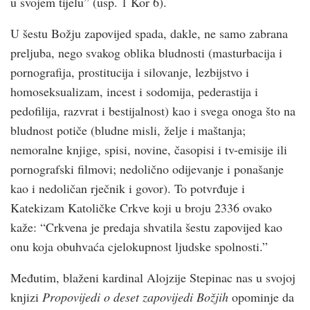
u svojem tijelu” (usp. 1 Kor 6).
U šestu Božju zapovijed spada, dakle, ne samo zabrana
preljuba, nego svakog oblika bludnosti (masturbacija i
pornografija, prostitucija i silovanje, lezbijstvo i
homoseksualizam, incest i sodomija, pederastija i
pedofilija, razvrat i bestijalnost) kao i svega onoga što na
bludnost potiče (bludne misli, želje i maštanja;
nemoralne knjige, spisi, novine, časopisi i tv-emisije ili
pornografski filmovi; nedolično odijevanje i ponašanje
kao i nedoličan rječnik i govor). To potvrđuje i
Katekizam Katoličke Crk­ve koji u broju 2336 ovako
kaže: “Crk­vena je predaja shvatila šestu zapovijed kao
onu koja obuhvaća cjelokupnost ljudske spolnosti.”
Međutim, blaženi kardinal Alojzije Stepinac nas u svojoj
knjizi
Propovijedi o deset zapovijedi Božjih
opominje da