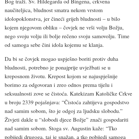
Bog traži. Sv. Hildegarda od Bingena, crk­vena
naučiteljica, bludnost smatra nekom vrstom
idolopoklonstva, jer čineći grijeh bludnosti – u bilo
kojem njegovom obliku – čovjek ne vrši volju Božju,
nego svoju volju ili bolje rečeno svoju samovolju. Time
od samoga sebe čini idola kojemu se klanja.
Da bi se čovjek mogao uspješno boriti protiv duha
bludnosti, potrebno je ponajprije uvježbati se u
kreposnom životu. Krepost kojom se najuspješnije
borimo za odgovoran i zreo odnos prema tijelu i
seksualnosti zove se čistoća. Katekizam Katoličke Crk­ve
u broju 2339 pojašnjava: “Čistoća zahtijeva gospodstvo
nad samim sobom, što je odgoj za ljudsku slobodu.”
Živjeti dakle u “slobodi djece Božje” znači gospodariti
nad samim sobom. Stoga sv. Augustin kaže: “Tko
pobijedi drugoga, taj je snažan, a tko pobijedi samoga