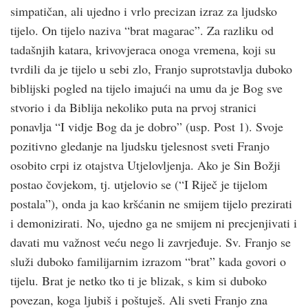
simpatičan, ali ujedno i vrlo precizan izraz za ljudsko
tijelo. On tijelo naziva “brat magarac”. Za razliku od
tadašnjih katara, krivovjeraca onoga vremena, koji su
tvrdili da je tijelo u sebi zlo, Franjo suprotstavlja duboko
biblijski pogled na tijelo imajući na umu da je Bog sve
stvorio i da Biblija nekoliko puta na prvoj stranici
ponavlja “I vidje Bog da je dobro” (usp. Post 1). Svoje
pozitivno gledanje na ljudsku tjelesnost sveti Franjo
osobito crpi iz otajstva Utjelovljenja. Ako je Sin Božji
postao čovjekom, tj. utjelovio se (“I Riječ je tijelom
postala”), onda ja kao krš­ćanin ne smijem tijelo prezirati
i demonizirati. No, ujedno ga ne smijem ni precjenjivati i
davati mu važnost veću nego li zavrjeđuje. Sv. Franjo se
služi duboko familijarnim izrazom “brat” kada govori o
tijelu. Brat je netko tko ti je blizak, s kim si duboko
povezan, koga ljubiš i poštuješ. Ali sveti Franjo zna