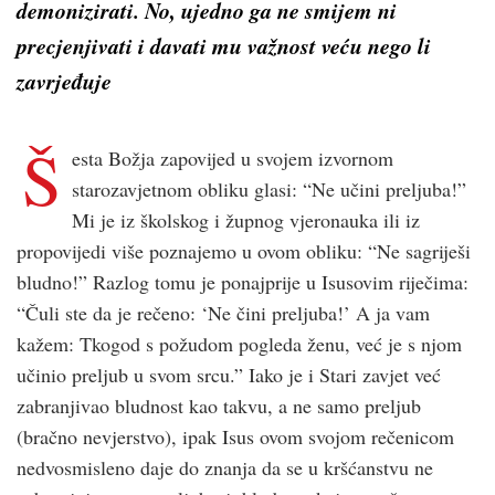
demonizirati. No, ujedno ga ne smijem ni
precjenjivati i davati mu važnost veću nego li
zavrjeđuje
Š
esta Božja zapovijed u svojem izvornom
starozavjetnom obliku glasi: “Ne učini preljuba!”
Mi je iz školskog i župnog vjeronauka ili iz
propovijedi više poznajemo u ovom obliku: “Ne sagriješi
bludno!” Razlog tomu je ponajprije u Isusovim riječima:
“Čuli ste da je rečeno: ‘Ne čini preljuba!’ A ja vam
kažem: Tkogod s požudom pogleda ženu, već je s njom
učinio preljub u svom srcu.” Iako je i Stari zavjet već
zabranjivao bludnost kao takvu, a ne samo preljub
(bračno nevjerstvo), ipak Isus ovom svojom rečenicom
nedvosmisleno daje do znanja da se u krš­ćanstvu ne