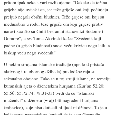
pritom ipak neke stvari razlikujemo: “Dakako da težina
grijeha nije uvijek ista, jer teže griješe oni koji počinjaju
preljub negoli obični bludnici. Teže griješe oni koji su
međusobno u rodu, teže griješe oni koji griješe protiv
naravi kao što su činili besramni stanovnici Sodome i
Gomore”, a sv. Toma Akvinski kaže: “Svećenik koji
padne (u grijeh bludnosti) snosi veću krivicu nego laik, a
biskup veću nego svećenik.”
U nekim strujama islamske tradicije (npr. kod pristaša
aktivnog i ratobornog džihada) predodžbe raja su
seksualno obojene. Tako se u toj struji islama, na temelju
kuranskih ajeta o dženetskim hurijama (Kur’an 52,20;
55,56; 55,72.74; 78,31-33) tvrdi da će “islamski
mučenici” u dženetu (=raj) biti nagrađeni hurijama
(=djevice), koje nisu doticali ni ljudi ni džinovi. To je u
krš­ćanstvu nezamislivo, budući da je sam Gospodin