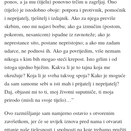
ponos, a ja mu (tijelu) ponovno trčim u zagrljaj. Ono
(tijelo) je istodobno oboje: potpora i protivnik, pomoćnik
i neprijatelj, tješitelj i izdajnik. Ako za njega previše
skrbim, ono mi najavi borbu; ako ga izmučim (postom,
pokorom, nesanicom) ispadne iz ravnoteže; ako je
neprestance sito, postane nepristojno; a ako mu zadam
udarce, ne podnosi ih. Ako ga povrijedim, više nemam
nikoga s kim bih mogao steći krepost. Isto grlim i od
istoga ujedno bježim. Kakva li je to tajna koja me
okružuje? Koja li je svrha takvog spoja? Kako je moguće
da sam samome sebi u isti mah i prijatelj i neprijatelj?
Daj, objasni mi to ti, moj životni suputniče, ti moja
prirodo (misli na svoje tijelo)…”
Ovo razmišljanje sam namjerno ostavio s otvorenim
završetkom, jer će se uvijek iznova pred nama i otvarati
pitanje naše tjelesnosti i spolnosti na koje trebamo pružiti