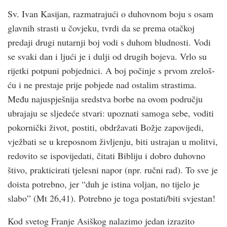
Sv. Ivan Kasijan, razmatrajući o duhovnom boju s osam
glavnih strasti u čovjeku, tvrdi da se prema otačkoj
predaji drugi nutarnji boj vodi s duhom bludnosti. Vodi
se svaki dan i ljući je i dulji od drugih bojeva. Vrlo su
rijetki potpuni pobjednici. A boj počinje s prvom zreloš­
ću i ne prestaje prije pobjede nad ostalim strastima.
Među najuspješnija sredstva borbe na ovom području
ubrajaju se sljedeće stvari: upoznati samoga sebe, voditi
pokornički život, postiti, obdržavati Božje zapovijedi,
vježbati se u kreposnom življenju, biti ustrajan u molitvi,
redovito se ispovijedati, čitati Bibliju i dobro duhovno
štivo, prakticirati tjelesni napor (npr. ručni rad). To sve je
doista potrebno, jer “duh je istina voljan, no tijelo je
slabo” (Mt 26,41). Potrebno je toga postati/biti svjestan!
Kod svetog Franje Asiškog nalazimo jedan izrazito