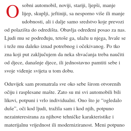
O
sobni automobil, noviji, stariji, ljepši, manje
lijep, skuplji, jeftiniji, sa nesporno više ili manje
udobnosti, ali i dalje samo sredstvo koje prevozi
od polazišta do odredišta. Obavlja određeni posao za nas.
Ljudi mu se podređuju, tetoše ga, ulažu u njega, hvale se
i teže mu daleko iznad potrebnog i očekivanog. Po tko
zna koji put zaključujem da neka shvaćanja treba naučiti
od djece, današnje djece, ili jednostavno pamtiti sebe i
svoje viđenje svijeta u tom dobu.
Oduvijek sam promatrala sve oko sebe širom otvorenih
očiju i rasplesane mašte. Zato su mi svi automobili bili
likovi, potpuni i vrlo individualni. Ono što je “ogledalo
duše”, oči kod ljudi, tražila sam i kod njih, potpuno
nezainteresirana za njihove tehničke karakteristike i
materijalnu vrijednost ili moderniziranost. Meni potpuno