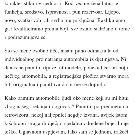
karakteristika i vrijednosti. Kod većine žena bitna je
funkcija, sredstvo, ispravnost i pun rezervoar. Lijepo,
novo, svatko voli, ali svrha mu je ključna. Razlikujemo
ga i kvalificiramo prema boji, sve ostalo sadržano u tome
i podrazumijeva se.
Što se mene osobno tiče, nisam puno odmaknula od
individualnog promatranja automobila iz djetinjstva. Ni
danas ne pamtim tipove, ni modele, ponekad čak ni boju
nečijeg automobila, a registracijska pločica stvarno mora
biti originalna i pamtljiva da bi me se dojmila.
Kako pamtim automobile ljudi oko mene koji su mi bitni
zbog našeg sretanja i dogovora? Pamtim po predmetu na
retrovizoru, nekoj naljepnici negdje izvana, uvijek istom
kišobranu straga ili dječjoj sjedalici određene boje. I nije
teško. Uglavnom uspijevam, iako sam se jednom, tražeći