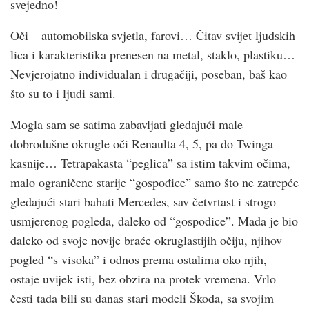
svejedno!
Oči – automobilska svjetla, farovi… Čitav svijet ljudskih
lica i karakteristika prenesen na metal, staklo, plastiku…
Nevjerojatno individualan i drugačiji, poseban, baš kao
što su to i ljudi sami.
Mogla sam se satima zabavljati gledajući male
dobrodušne okrugle oči Renaulta 4, 5, pa do Twinga
kasnije… Tetrapakasta “peglica” sa istim takvim očima,
malo ograničene starije “gospođice” samo što ne zatrepće
gledajući stari bahati Mercedes, sav četvrtast i strogo
usmjerenog pogleda, daleko od “gospođice”. Mada je bio
daleko od svoje novije braće okruglastijih očiju, njihov
pogled “s visoka” i odnos prema ostalima oko njih,
ostaje uvijek isti, bez obzira na protek vremena. Vrlo
česti tada bili su danas stari modeli Škoda, sa svojim