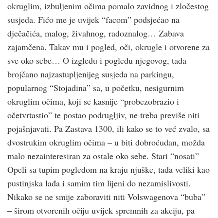
okruglim, izbuljenim očima pomalo zavidnog i zločestog
susjeda. Fićo me je uvijek “facom” podsjećao na
dječačića, malog, živahnog, radoznalog… Zabava
zajamčena. Takav mu i pogled, oči, okrugle i otvorene za
sve oko sebe… O izgledu i pogledu njegovog, tada
brojčano najzastupljenijeg susjeda na parkingu,
popularnog “Stojadina” sa, u početku, nesigurnim
okruglim očima, koji se kasnije “probezobrazio i
očetvrtastio” te postao podrugljiv, ne treba previše niti
pojašnjavati. Pa Zastava 1300, ili kako se to već zvalo, sa
dvostrukim okruglim očima – u biti dobroćudan, možda
malo nezainteresiran za ostale oko sebe. Stari “nosati”
Opeli sa tupim pogledom na kraju njuške, tada veliki kao
pustinjska lađa i samim tim lijeni do nezamislivosti.
Nikako se ne smije zaboraviti niti Volswagenova “buba”
– širom otvorenih očiju uvijek spremnih za akciju, pa