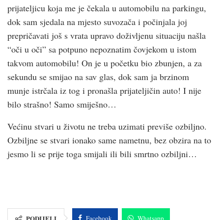
prijateljicu koja me je čekala u automobilu na parkingu,
dok sam sjedala na mjesto suvozača i počinjala joj
prepričavati još s vrata upravo doživljenu situaciju našla
“oči u oči” sa potpuno nepoznatim čovjekom u istom
takvom automobilu! On je u početku bio zbunjen, a za
sekundu se smijao na sav glas, dok sam ja brzinom
munje istrčala iz tog i pronašla prijateljičin auto! I nije
bilo strašno! Samo smiješno…
Većinu stvari u životu ne treba uzimati previše ozbiljno.
Ozbiljne se stvari ionako same nametnu, bez obzira na to
jesmo li se prije toga smijali ili bili smrtno ozbiljni…
PODIJELI
Facebook
Whatsapp