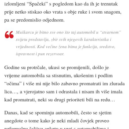
izlomljeni “Spačeki” s pogledom kao da ih je trenutak
prije netko stiskao oko vrata s obje ruke i svom snagom,
pa se predomislio odjednom.
Muškarcu je bitno sve ono što taj automobil u “stvarnom”
svijetu predstavlja, zbir svih njegovih karakteristika i
vrijednosti. Kod većine žena bitna je funkcija, sredstvo,
ispravnost i pun rezervoar.
Godine su protrčale, ukusi se promijenili, došlo je
vrijeme automobila sa stisnutim, ukošenim i podlim
“očima” i više mi nije bilo zabavno promatrati im zlurada
lica…, a vjerojatno sam i odrastala i nisam ih više imala
kad promatrati, neki su drugi prioriteti bili na redu…
Danas, kad se spominju automobili, često se sjetim
anegdote o tome kako je neki mladi čovjek proveo
neformalnu šaljivu anketu u vezi s automobilima i