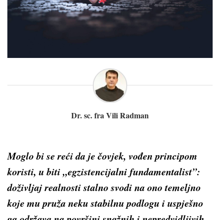
Dr. sc. fra Vili Radman
Moglo bi se reći da je čovjek, vođen principom
koristi, u biti „egzistencijalni fundamentalist”:
doživljaj realnosti stalno svodi na ono temeljno
koje mu pruža neku stabilnu podlogu i uspješno
ga održava na površini snažnih i nepredvidljivih