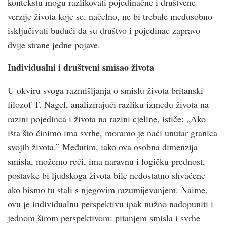
kontekstu mogu razlikovati pojedinačne i društvene
verzije života koje se, načelno, ne bi trebale međusobno
isključivati budući da su društvo i pojedinac zapravo
dvije strane jedne pojave.
Individualni i društveni smisao života
U okviru svoga razmišljanja o smislu života britanski
filozof T. Nagel, analizirajući razliku između života na
razini pojedinca i života na razini cjeline, ističe: „Ako
išta što činimo ima svrhe, moramo je naći unutar granica
svojih života.” Međutim, iako ova osobna dimenzija
smisla, možemo reći, ima naravnu i logičku prednost,
postavke bi ljudskoga života bile nedostatno shvaćene
ako bismo tu stali s njegovim razumijevanjem. Naime,
ovu je individualnu perspektivu ipak nužno nadopuniti i
jednom širom perspektivom: pitanjem smisla i svrhe