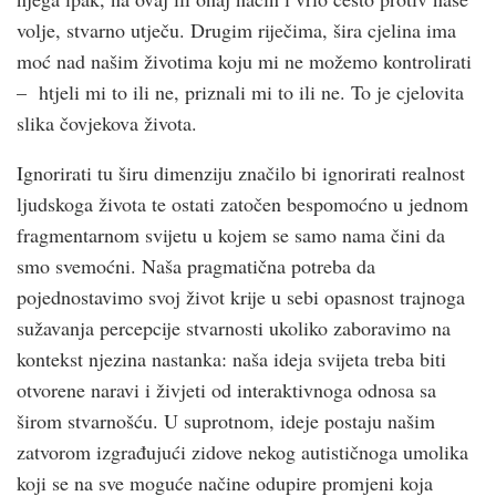
volje, stvarno utječu. Drugim riječima, šira cjelina ima
moć nad našim životima koju mi ne možemo kontrolirati
– htjeli mi to ili ne, priznali mi to ili ne. To je cjelovita
slika čovjekova života.
Ignorirati tu širu dimenziju značilo bi ignorirati realnost
ljudskoga života te ostati zatočen bespomoćno u jednom
fragmentarnom svijetu u kojem se samo nama čini da
smo svemoćni. Naša pragmatična potreba da
pojednostavimo svoj život krije u sebi opasnost trajnoga
sužavanja percepcije stvarnosti ukoliko zaboravimo na
kontekst njezina nastanka: naša ideja svijeta treba biti
otvorene naravi i živjeti od interaktivnoga odnosa sa
širom stvarnošću. U suprotnom, ideje postaju našim
zatvorom izgrađujući zidove nekog autističnoga umolika
koji se na sve moguće načine odupire promjeni koja