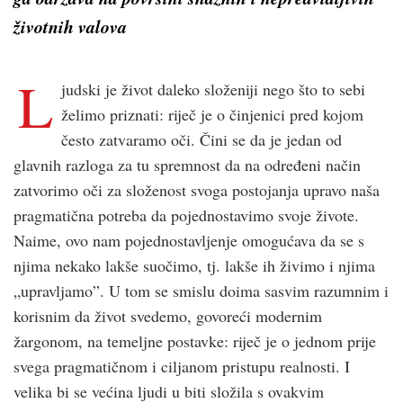
životnih valova
L
judski je život daleko složeniji nego što to sebi
želimo priznati: riječ je o činjenici pred kojom
često zatvaramo oči. Čini se da je jedan od
glavnih razloga za tu spremnost da na određeni način
zatvorimo oči za složenost svoga postojanja upravo naša
pragmatična potreba da pojednostavimo svoje živote.
Naime, ovo nam pojednostavljenje omogućava da se s
njima nekako lakše suočimo, tj. lakše ih živimo i njima
„upravljamo”. U tom se smislu doima sasvim razumnim i
korisnim da život svedemo, govoreći modernim
žargonom, na temeljne postavke: riječ je o jednom prije
svega pragmatičnom i ciljanom pristupu realnosti. I
velika bi se većina ljudi u biti složila s ovakvim