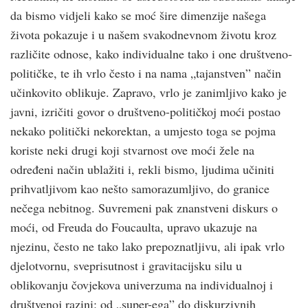
da bismo vidjeli kako se moć šire dimenzije našega
života pokazuje i u našem svakodnevnom životu kroz
različite odnose, kako individualne tako i one društveno-
političke, te ih vrlo često i na nama „tajanstven” način
učinkovito oblikuje. Zapravo, vrlo je zanimljivo kako je
javni, izričiti govor o društveno-političkoj moći postao
nekako politički nekorektan, a umjesto toga se pojma
koriste neki drugi koji stvarnost ove moći žele na
određeni način ublažiti i, rekli bismo, ljudima učiniti
prihvatljivom kao nešto samorazumljivo, do granice
nečega nebitnog. Suvremeni pak znanstveni diskurs o
moći, od Freuda do Foucaulta, upravo ukazuje na
njezinu, često ne tako lako prepoznatljivu, ali ipak vrlo
djelotvornu, sveprisutnost i gravitacijsku silu u
oblikovanju čovjekova univerzuma na individualnoj i
društvenoj razini: od „super-ega” do diskurzivnih