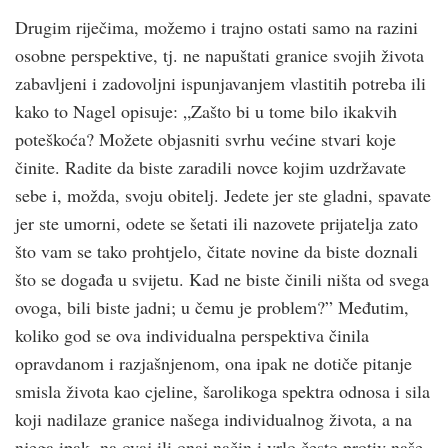
Drugim riječima, možemo i trajno ostati samo na razini
osobne perspektive, tj. ne napuštati granice svojih života
zabavljeni i zadovoljni ispunjavanjem vlastitih potreba ili
kako to Nagel opisuje: „Zašto bi u tome bilo ikakvih
poteškoća? Možete objasniti svrhu većine stvari koje
činite. Radite da biste zaradili novce kojim uzdržavate
sebe i, možda, svoju obitelj. Jedete jer ste gladni, spavate
jer ste umorni, odete se šetati ili nazovete prijatelja zato
što vam se tako prohtjelo, čitate novine da biste doznali
što se događa u svijetu. Kad ne biste činili ništa od svega
ovoga, bili biste jadni; u čemu je problem?” Međutim,
koliko god se ova individualna perspektiva činila
opravdanom i razjašnjenom, ona ipak ne dotiče pitanje
smisla života kao cjeline, šarolikoga spektra odnosa i sila
koji nadilaze granice našega individualnog života, a na
njega ipak, na ovaj ili onaj način i vrlo često protiv naše