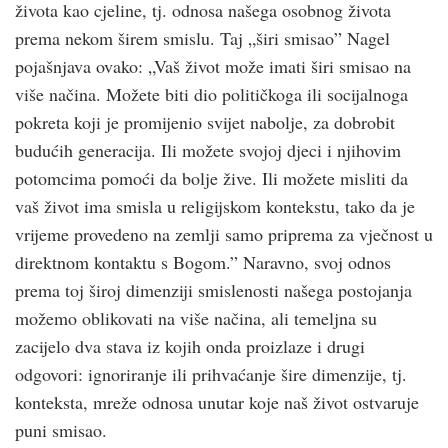
života kao cjeline, tj. odnosa našega osobnog života
prema nekom širem smislu. Taj „širi smisao” Nagel
pojašnjava ovako: „Vaš život može imati širi smisao na
više načina. Možete biti dio političkoga ili socijalnoga
pokreta koji je promijenio svijet nabolje, za dobrobit
budućih generacija. Ili možete svojoj djeci i njihovim
potomcima pomoći da bolje žive. Ili možete misliti da
vaš život ima smisla u religijskom kontekstu, tako da je
vrijeme provedeno na zemlji samo priprema za vječnost u
direktnom kontaktu s Bogom.” Naravno, svoj odnos
prema toj široj dimenziji smislenosti našega postojanja
možemo oblikovati na više načina, ali temeljna su
zacijelo dva stava iz kojih onda proizlaze i drugi
odgovori: ignoriranje ili prihvaćanje šire dimenzije, tj.
konteksta, mreže odnosa unutar koje naš život ostvaruje
puni smisao.