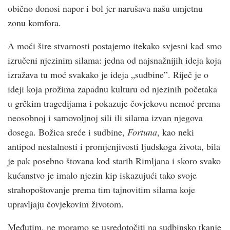
obično donosi napor i bol jer narušava našu umjetnu
zonu komfora.
A moći šire stvarnosti postajemo itekako svjesni kad smo
izručeni njezinim silama: jedna od najsnažnijih ideja koja
izražava tu moć svakako je ideja „sudbine”. Riječ je o
ideji koja prožima zapadnu kulturu od njezinih početaka
u grčkim tragedijama i pokazuje čovjekovu nemoć prema
neosobnoj i samovoljnoj sili ili silama izvan njegova
dosega. Božica sreće i sudbine,
Fortuna
, kao neki
antipod nestalnosti i promjenjivosti ljudskoga života, bila
je pak posebno štovana kod starih Rimljana i skoro svako
kućanstvo je imalo njezin kip iskazujući tako svoje
strahopoštovanje prema tim tajnovitim silama koje
upravljaju čovjekovim životom.
Međutim, ne moramo se usredotočiti na sudbinsko tkanje