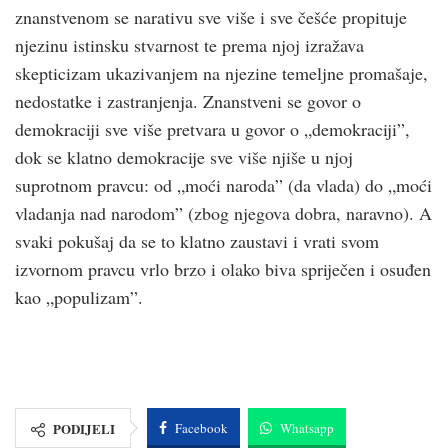
znanstvenom se narativu sve više i sve češće propituje
njezinu istinsku stvarnost te prema njoj izražava
skepticizam ukazivanjem na njezine temeljne promašaje,
nedostatke i zastranjenja. Znanstveni se govor o
demokraciji sve više pretvara u govor o „demokraciji”,
dok se klatno demokracije sve više njiše u njoj
suprotnom pravcu: od „moći naroda” (da vlada) do „moći
vladanja nad narodom” (zbog njegova dobra, naravno). A
svaki pokušaj da se to klatno zaustavi i vrati svom
izvornom pravcu vrlo brzo i olako biva spriječen i osuđen
kao „populizam”.
PODIJELI
Facebook
Whatsapp