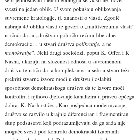
svesti na jedan oblik. U svom pokušaju oblikovanja
suvremene kratologije, tj. znanosti o vlasti, Zgodić
nabraja 43 oblika vlasti te govori o „multiverzumu vlasti”
ističući da su „društva i politički režimi liberalne
demokracije… u stvari društva
polikratije
, a ne
monokratije
”. Neki drugi sociolozi, poput K. Offea i K.
Nasha, ukazuju na složenost odnosa u suvremenom
društvu te ističu da ta kompleksnost u sebi u stvari teži
prekriti stvarne izvore moći u društvu i oslabiti
sposobnost demokratskoga društva da te izvore moći
kontrolira i njihovo djelovanje kanalizira u pravcu općega
dobra. K. Nash ističe: „Kao posljedica modernizacije,
društvo se razvilo u krajnje diferenciran i fragmentiran
skup podsustava koji podrazumijevaju da ga sada nije
moguće svesti pod kontrolu demokratski izabranih
predstavnika ‘naroda’. Dok je, povijesno gledano,