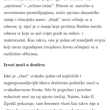
„epistema” i „režima istine”. Pritom se, naročito u
suvremenim promišljanjima, ističe njezino dinamičko
stanje i relacijska narav: „bitak” moći očituje se u
odnosu, tj. riječ je o stanju koje prožima fluidnu mrežu
odnosa iz koje se naš svijet gradi na mikro- i
makrorazini. Kao takva, ona je jedan od temeljnih uvjeta
koji ravna izgradnjom čovjekova života očitujući se u
različitim oblicima.
Izvori moći u društvu
Iako je „vlast” svakako jedan od najčešćih i
najprepoznatljivijih likova društveno-političke moći u
svakodnevnom životu, bilo bi pogrešno i površno
reducirati moć na taj njezin izričaj. Naime, kako E.
Zgodić pokazuje, sam fenomen vlasti kao takve nije u
sebi jednostavan i fenomenologija se vlasti ne može