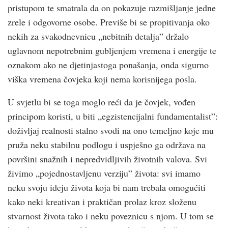
pristupom te smatrala da on pokazuje razmišljanje jedne
zrele i odgovorne osobe. Previše bi se propitivanja oko
nekih za svakodnevnicu „nebitnih detalja” držalo
uglavnom nepotrebnim gubljenjem vremena i energije te
oznakom ako ne djetinjastoga ponašanja, onda sigurno
viška vremena čovjeka koji nema korisnijega posla.
U svjetlu bi se toga moglo reći da je čovjek, vođen
principom koristi, u biti „egzistencijalni fundamentalist”:
doživljaj realnosti stalno svodi na ono temeljno koje mu
pruža neku stabilnu podlogu i uspješno ga održava na
površini snažnih i nepredvidljivih životnih valova. Svi
živimo „pojednostavljenu verziju” života: svi imamo
neku svoju ideju života koja bi nam trebala omogućiti
kako neki kreativan i praktičan prolaz kroz složenu
stvarnost života tako i neku poveznicu s njom. U tom se