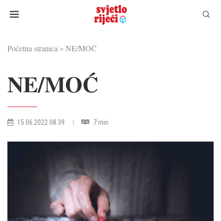
Početna stranica
»
NE/MOĆ
NE/MOĆ
15.06.2022 08:39
7 min