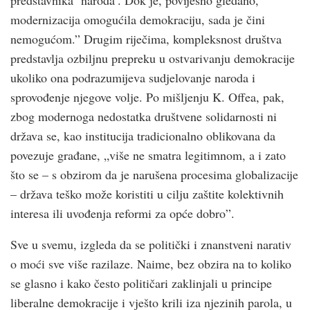
modernizacija omogućila demokraciju, sada je čini
nemogućom.” Drugim riječima, kompleksnost društva
predstavlja ozbiljnu prepreku u ostvarivanju demokracije
ukoliko ona podrazumijeva sudjelovanje naroda i
sprovođenje njegove volje. Po mišljenju K. Offea, pak,
zbog modernoga nedostatka društvene solidarnosti ni
država se, kao institucija tradicionalno oblikovana da
povezuje građane, „više ne smatra legitimnom, a i zato
što se – s obzirom da je narušena procesima globalizacije
– država teško može koristiti u cilju zaštite kolektivnih
interesa ili uvođenja reformi za opće dobro”.
Sve u svemu, izgleda da se politički i znanstveni narativ
o moći sve više razilaze. Naime, bez obzira na to koliko
se glasno i kako često političari zaklinjali u principe
liberalne demokracije i vješto krili iza njezinih parola, u