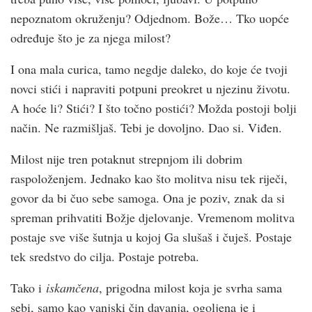
nepoznatom okruženju? Odjednom. Bože… Tko uopće
određuje što je za njega milost?
I ona mala curica, tamo negdje daleko, do koje će tvoji
novci stići i napraviti potpuni preokret u njezinu životu.
A hoće li? Stići? I što točno postići? Možda postoji bolji
način. Ne razmišljaš. Tebi je dovoljno. Dao si. Viđen.
Milost nije tren potaknut strepnjom ili dobrim
raspoloženjem. Jednako kao što molitva nisu tek riječi,
govor da bi čuo sebe samoga. Ona je poziv, znak da si
spreman prihvatiti Božje djelovanje. Vremenom molitva
postaje sve više šutnja u kojoj Ga slušaš i čuješ. Postaje
tek sredstvo do cilja. Postaje potreba.
Tako i
iskamčena
, prigodna milost koja je svrha sama
sebi, samo kao vanjski čin davanja, ogoljena je i