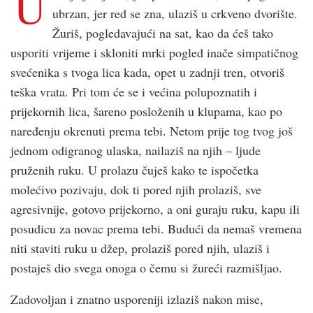
U
ubrzan, jer red se zna, ulaziš u crk­veno dvorište.
Žuriš, pogledavajući na sat, kao da ćeš tako
usporiti vrijeme i skloniti mrki pogled inače simpatičnog
svećenika s tvoga lica kada, opet u zadnji tren, otvoriš
teška vrata. Pri tom će se i većina polupoznatih i
prijekornih lica, šareno posloženih u klupama, kao po
naređenju okrenuti prema tebi. Netom prije tog tvog još
jednom odigranog ulaska, nailaziš na njih – ljude
pruženih ruku. U prolazu čuješ kako te ispočetka
molećivo pozivaju, dok ti pored njih prolaziš, sve
agresivnije, gotovo prijekorno, a oni guraju ruku, kapu ili
posudicu za novac prema tebi. Budući da nemaš vremena
niti staviti ruku u džep, prolaziš pored njih, ulaziš i
postaješ dio svega onoga o čemu si žureći razmišljao.
Zadovoljan i znatno usporeniji izlaziš nakon mise,