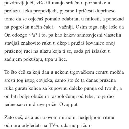
pozdravljajući, više ili manje srdačno, poznanike u
prolazu. Jeka propovijedi, pjesme i pričesti doprinese
tome da se osjećaš pomalo odabran, u milosti, a ponekad
na pogrešan način čak i – važniji. Osim toga, nije loše da
On odozgo
vidi
i to, pa kao kakav samosvjesni vlastelin
stavljaš znakovito ruku u džep i pružaš kovanice onoj
pruženoj ruci na ulazu koja ti se, sada pri izlasku u
zadnjem pokušaju, trpa u lice.
To što ćeš za koji dan u nekom trgovačkom centru možda
sresti tog istog čovjeka, samo što će ta danas pružena
ruka gurati kolica za kupovinu daleko punija od tvojih, a
on biti bolje obučen i raspoloženiji od tebe, to je dio
jedne sasvim druge priče. Ovaj put.
Zato ćeš, ostajući u ovom mirnom, nedjeljnom ritmu
odmora odgledati na TV-u udarnu priču o