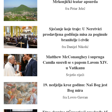
Mrkonjićki teatar apsurda
fra Petar Jeleč
Sjećanje koje traje: U Neretvici
proslavljena godišnja misa za poginule
branitelje i civile
fra Danijel Nikolić
Matthew McConaughey i supruga
Camila susreli se s papom Lavom XIV.
u Vatikanu
Svjetlo riječi
19. nedjelja kroz godinu: Naš Bog jest
Bog mira
fra Lovro Gavran
Etno skupina “Čuvarice” proslavile 15