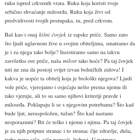
ruku ispred crk­venih vrata. Ruku koja koristi tvoje
sebično shvaćanje milosrđa. Ruku koja živi od
predvidivosti tvojih postupaka, tu, pred crk­vom.
Baš kao i onaj
kišni
čovjek
iz rapske priče. Samo zato
što ljudi uglavnom žive u svojim obiteljima, smatramo da
je i za njega tako bolje? Insistiramo samo na takvu
završetku ove priče, naša
milost
tako hoće? Pa taj čovjek
niti ne zna da postoji svijet izvan bolničkih zidova! I
kakva je uopće ta obitelj koja je biološki njegova? Ljudi
vole priče, vjerojatno i osjećaju nešto prema njemu ili
tako vjeruju, ali to su samo njihovi kriteriji pravde i
milosrđa. Poklapaju li se s njegovim potrebama? Što kad
bude ljut, neraspoložen, tužan? Što kad nastanu
nesporazumi? Bit će teško i njemu i njima. Pa taj čovjek
je za njih potpuni stranac i to stranac čije zdravlje, duša,
treba puno više, više pomoći, ljubavi. U potpuno