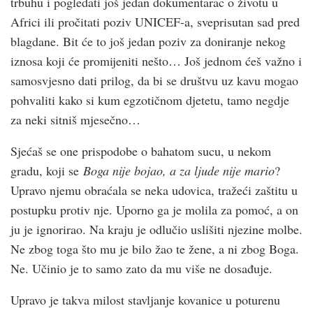
trbuhu i pogledati još jedan dokumentarac o životu u
Africi ili pročitati poziv UNICEF-a, sveprisutan sad pred
blagdane. Bit će to još jedan poziv za doniranje nekog
iznosa koji će promijeniti nešto… Još jednom ćeš važno i
samosvjesno dati prilog, da bi se društvu uz kavu mogao
pohvaliti kako si kum egzotičnom djetetu, tamo negdje
za neki sitniš mjesečno…
Sjećaš se one prispodobe o bahatom sucu, u nekom
gradu, koji se
Boga nije bojao, a za ljude nije mario
?
Upravo njemu obraćala se neka udovica, tražeći zaštitu u
postupku protiv nje. Uporno ga je molila za pomoć, a on
ju je ignorirao. Na kraju je odlučio uslišiti njezine molbe.
Ne zbog toga što mu je bilo žao te žene, a ni zbog Boga.
Ne. Učinio je to samo zato da mu više ne dosađuje.
Upravo je takva milost stavljanje kovanice u poturenu