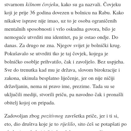
stvarnom
kišnom čovjeku
, kako su ga nazvali. Čovjeku
koji je prije 36 godina dovezen u bolnicu na Rabu. Kako
nikakve isprave nije imao, uz to je osoba ograničenih
mentalnih sposobnosti i vrlo oskudna govora, bilo je
nemoguće utvrditi mu identitet, pa je ostao ondje. Do
danas. Za drugo ne zna. Njegov svijet je bolnički krug.
Pokušavalo se utvrditi tko je taj čovjek, kojega je
bolničko osoblje prihvatilo, čak i zavoljelo. Bez uspjeha.
Sve do trenutka kad mu je država, slovom birokracije i
zakona, ukinula besplatno liječenje, jer on nije ničiji
državljanin, nema ni pravo ime, prezime. Tada su se
uključili mediji, stvorili priču, pa navodno čak i pronašli
obitelj kojoj on pripada.
Zadovoljan zbog
pozitivnog
završetka priče, jer i ti si,
eto, dio društva koje je to
riješilo
, sito ćeš se potapšati po