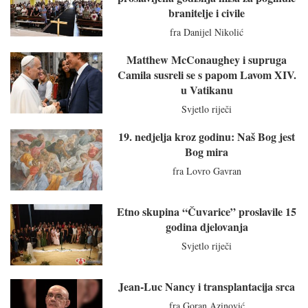
branitelje i civile
fra Danijel Nikolić
Matthew McConaughey i supruga
Camila susreli se s papom Lavom XIV.
u Vatikanu
Svjetlo riječi
19. nedjelja kroz godinu: Naš Bog jest
Bog mira
fra Lovro Gavran
Etno skupina “Čuvarice” proslavile 15
godina djelovanja
Svjetlo riječi
Jean-Luc Nancy i transplantacija srca
fra Goran Azinović