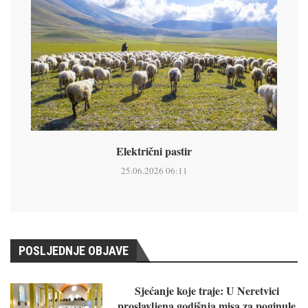
Električni pastir
25.06.2026 06:11
POSLJEDNJE OBJAVE
Sjećanje koje traje: U Neretvici
proslavljena godišnja misa za poginule