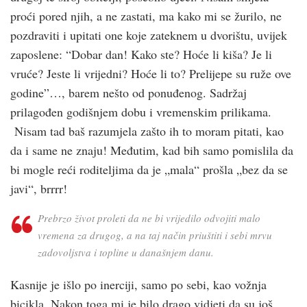
proći pored njih, a ne zastati, ma kako mi se žurilo, ne
pozdraviti i upitati one koje zateknem u dvorištu, uvijek
zaposlene: “Dobar dan! Kako ste? Hoće li kiša? Je li
vruće? Jeste li vrijedni? Hoće li to? Prelijepe su ruže ove
godine”…, barem nešto od ponuđenog. Sadržaj
prilagođen godišnjem dobu i vremenskim prilikama.
Nisam tad baš razumjela zašto ih to moram pitati, kao
da i same ne znaju! Međutim, kad bih samo pomislila da
bi mogle reći roditeljima da je „mala“ prošla „bez da se
javi“, brrrr!
Prebrzo život proleti da ne bi vrijedilo odvojiti malo
vremena za drugog, a na taj način priuštiti i sebi mrvu
zadovoljstva i topline u današnjem danu.
Kasnije je išlo po inerciji, samo po sebi, kao vožnja
bicikla. Nakon toga mi je bilo drago vidjeti da su još