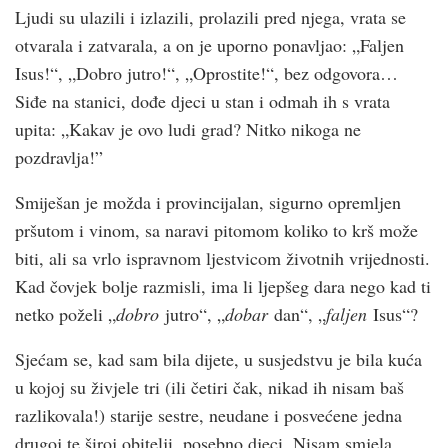
Ljudi su ulazili i izlazili, prolazili pred njega, vrata se
otvarala i zatvarala, a on je uporno ponavljao: „Faljen
Isus!“, „Dobro jutro!“, „Oprostite!“, bez odgovora…
Siđe na stanici, dođe djeci u stan i odmah ih s vrata
upita: „Kakav je ovo ludi grad? Nitko nikoga ne
pozdravlja!”
Smiješan je možda i provincijalan, sigurno opremljen
pršutom i vinom, sa naravi pitomom koliko to krš može
biti, ali sa vrlo ispravnom ljestvicom životnih vrijednosti.
Kad čovjek bolje razmisli, ima li ljepšeg dara nego kad ti
netko poželi „
dobro
jutro“, „
dobar
dan“, „
faljen
Isus“?
Sjećam se, kad sam bila dijete, u susjedstvu je bila kuća
u kojoj su živjele tri (ili četiri čak, nikad ih nisam baš
razlikovala!) starije sestre, neudane i posvećene jedna
drugoj te široj obitelji, posebno djeci. Nisam smjela