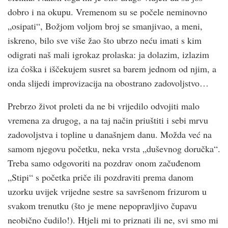
dobro i na okupu. Vremenom su se počele neminovno
„osipati“, Božjom voljom broj se smanjivao, a meni,
iskreno, bilo sve više žao što ubrzo neću imati s kim
odigrati naš mali igrokaz prolaska: ja dolazim, izlazim
iza ćoška i iščekujem susret sa barem jednom od njim, a
onda slijedi improvizacija na obostrano zadovoljstvo…
Prebrzo život proleti da ne bi vrijedilo odvojiti malo
vremena za drugog, a na taj način priuštiti i sebi mrvu
zadovoljstva i topline u današnjem danu. Možda već na
samom njegovu početku, neka vrsta „duševnog doručka“.
Treba samo odgovoriti na pozdrav onom začuđenom
„Stipi“ s početka priče ili pozdraviti prema danom
uzorku uvijek vrijedne sestre sa savršenom frizurom u
svakom trenutku (što je mene nepopravljivo čupavu
neobično čudilo!). Htjeli mi to priznati ili ne, svi smo mi