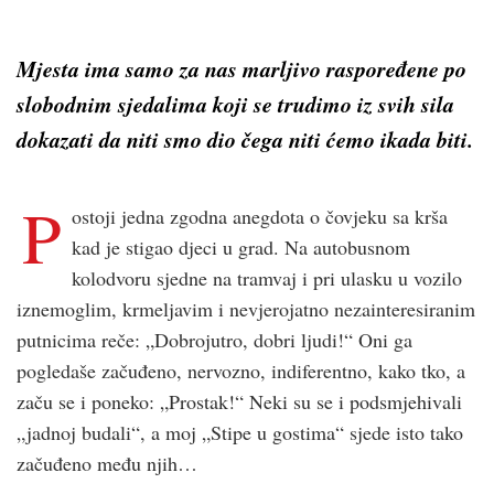
Mjesta ima samo za nas marljivo raspoređene po
slobodnim sjedalima koji se trudimo iz svih sila
dokazati da niti smo dio čega niti ćemo ikada biti.
P
ostoji jedna zgodna anegdota o čovjeku sa krša
kad je stigao djeci u grad. Na autobusnom
kolodvoru sjedne na tramvaj i pri ulasku u vozilo
iznemoglim, krmeljavim i nevjerojatno nezainteresiranim
putnicima reče: „Dobrojutro, dobri ljudi!“ Oni ga
pogledaše začuđeno, nervozno, indiferentno, kako tko, a
začu se i poneko: „Prostak!“ Neki su se i podsmjehivali
„jadnoj budali“, a moj „Stipe u gostima“ sjede isto tako
začuđeno među njih…