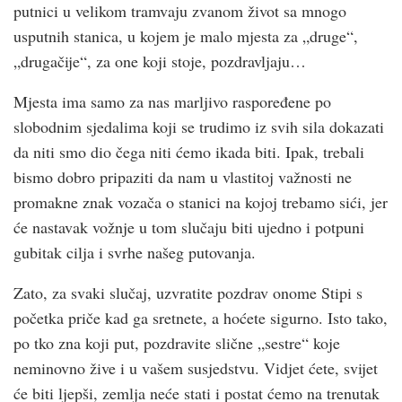
putnici u velikom tramvaju zvanom život sa mnogo
usputnih stanica, u kojem je malo mjesta za „druge“,
„drugačije“, za one koji stoje, pozdravljaju…
Mjesta ima samo za nas marljivo raspoređene po
slobodnim sjedalima koji se trudimo iz svih sila dokazati
da niti smo dio čega niti ćemo ikada biti. Ipak, trebali
bismo dobro pripaziti da nam u vlastitoj važnosti ne
promakne znak vozača o stanici na kojoj trebamo sići, jer
će nastavak vožnje u tom slučaju biti ujedno i potpuni
gubitak cilja i svrhe našeg putovanja.
Zato, za svaki slučaj, uzvratite pozdrav onome Stipi s
početka priče kad ga sretnete, a hoćete sigurno. Isto tako,
po tko zna koji put, pozdravite slične „sestre“ koje
neminovno žive i u vašem susjedstvu. Vidjet ćete, svijet
će biti ljepši, zemlja neće stati i postat ćemo na trenutak