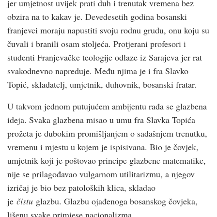
jer umjetnost uvijek prati duh i trenutak vremena bez
obzira na to kakav je. Devedesetih godina bosanski
franjevci moraju napustiti svoju rodnu grudu, onu koju su
čuvali i branili osam stoljeća. Protjerani profesori i
studenti Franjevačke teologije odlaze iz Sarajeva jer rat
svakodnevno napreduje. Među njima je i fra Slavko
Topić, skladatelj, umjetnik, duhovnik, bosanski fratar.
U takvom jednom putujućem ambijentu rađa se glazbena
ideja. Svaka glazbena misao u umu fra Slavka Topića
prožeta je dubokim promišljanjem o sadašnjem trenutku,
vremenu i mjestu u kojem je ispisivana. Bio je čovjek,
umjetnik koji je poštovao principe glazbene matematike,
nije se prilagođavao vulgarnom utilitarizmu, a njegov
izričaj je bio bez patoloških klica, skladao
je
čistu
glazbu. Glazbu ojađenoga bosanskog čovjeka,
lišenu svake primjese nacionalizma.