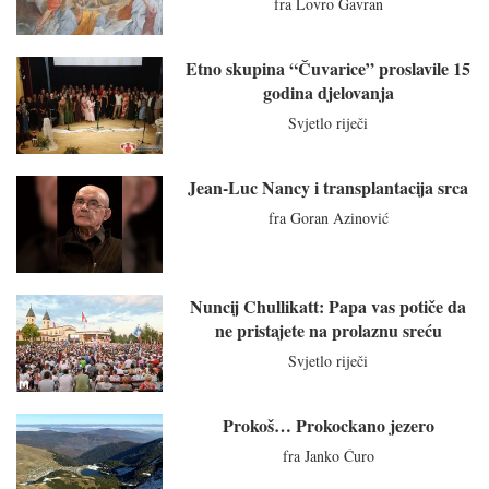
fra Lovro Gavran
Etno skupina “Čuvarice” proslavile 15
godina djelovanja
Svjetlo riječi
Jean-Luc Nancy i transplantacija srca
fra Goran Azinović
Nuncij Chullikatt: Papa vas potiče da
ne pristajete na prolaznu sreću
Svjetlo riječi
Prokoš… Prokockano jezero
fra Janko Ćuro