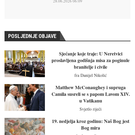
28.06.2026 06:09
POSLJEDNJE OBJAVE
Sjećanje koje traje: U Neretvici
proslavljena godišnja misa za poginule
branitelje i civile
fra Danijel Nikolić
Matthew McConaughey i supruga
Camila susreli se s papom Lavom XIV.
u Vatikanu
Svjetlo riječi
19. nedjelja kroz godinu: Naš Bog jest
Bog mira