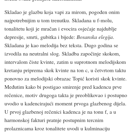
Skladao je glazbu koja vapi za mirom, pogođen onim
najpotrebnijim u tom trenutku. Skladana u f-molu,
tonalitetu koji je mračan i evocira osjećaje najdublje
depresije, smrti, gubitka i bijede:
Bosanska elegija
.
Skladana je kao melodija bez teksta. Dugo godina se
izvodila na neutralni slog. Skladba započinje skokom,
intervalom čiste kvinte, zatim u suprotnom melodijskom
kretanju priprema skok kvinte na ton c, u četvrtom taktu
ponovno za melodijski obrazac Topić koristi skok kvinte.
Međutim kako bi postigao smirenje pred kadencu prve
rečenice, motiv drugoga takta je preoblikovao i postupno
uvodio u kadencirajući moment prvoga glazbenog dijela.
U prvoj glazbenoj rečenici kadenca je na tonu f, a u
harmonskoj fakturi pratnje postupnim tercnim
prolaznicama kroz tonalitete uvodi u kulminaciju