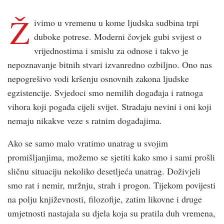
Ž
ivimo u vremenu u kome ljudska sudbina trpi
duboke potrese. Moderni čovjek gubi svijest o
vrijednostima i smislu za odnose i takvo je
nepoznavanje bitnih stvari izvanredno ozbiljno. Ono nas
nepogrešivo vodi kršenju osnovnih zakona ljudske
egzistencije. Svjedoci smo nemilih događaja i ratnoga
vihora koji pogađa cijeli svijet. Stradaju nevini i oni koji
nemaju nikakve veze s ratnim događajima.
Ako se samo malo vratimo unatrag u svojim
promišljanjima, možemo se sjetiti kako smo i sami prošli
sličnu situaciju nekoliko desetljeća unatrag. Doživjeli
smo rat i nemir, mržnju, strah i progon. Tijekom povijesti
na polju književnosti, filozofije, zatim likovne i druge
umjetnosti nastajala su djela koja su pratila duh vremena,